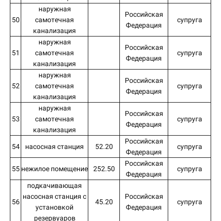
наружная
Российская
50
самотечная
супруга
Федерация
канализация
наружная
Российская
51
самотечная
супруга
Федерация
канализация
наружная
Российская
52
самотечная
супруга
Федерация
канализация
наружная
Российская
53
самотечная
супруга
Федерация
канализация
Российская
54
насосная станция
52.20
супруга
Федерация
Российская
55
нежилое помещение
252.50
супруга
Федерация
подкачивающая
насосная станция с
Российская
56
45.20
супруга
установкой
Федерация
резервуаров