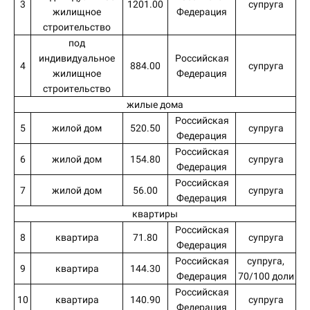
3
1201.00
супруга
жилищное
Федерация
строительство
под
индивидуальное
Российская
4
884.00
супруга
жилищное
Федерация
строительство
жилые дома
Российская
5
жилой дом
520.50
супруга
Федерация
Российская
6
жилой дом
154.80
супруга
Федерация
Российская
7
жилой дом
56.00
супруга
Федерация
квартиры
Российская
8
квартира
71.80
супруга
Федерация
Российская
супруга,
9
квартира
144.30
Федерация
70/100 доли
Российская
10
квартира
140.90
супруга
Федерация