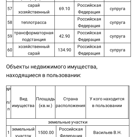
сарай
Российская
57
69.10
супруга
хозяйственный
Федерация
Российская
58
теплотрасса
супруга
Федерация
трансформаторная
Российская
59
42.90
супруга
подстанция
Федерация
хозяйственный
Российская
60
134.90
супруга
сарай
Федерация
Объекты недвижимого имущества,
находящиеся в пользовании:
№
Вид
Площадь
Страна
У кого находится
п/
имущества
(кв.м.)
расположения
в пользовании
п
земельные участки
земельный
Российская
1
1500.00
Васильев В.Н.
участок
Федерация