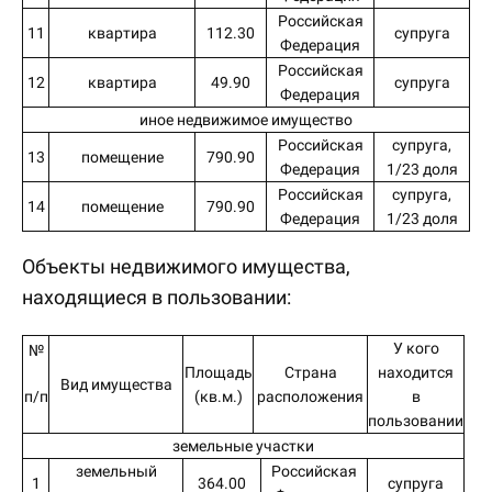
Российская
11
квартира
112.30
супруга
Федерация
Российская
12
квартира
49.90
супруга
Федерация
иное недвижимое имущество
Российская
супруга,
13
помещение
790.90
Федерация
1/23 доля
Российская
супруга,
14
помещение
790.90
Федерация
1/23 доля
Объекты недвижимого имущества,
находящиеся в пользовании:
У кого
№
Площадь
Страна
находится
Вид имущества
п/п
(кв.м.)
расположения
в
пользовании
земельные участки
земельный
Российская
1
364.00
супруга