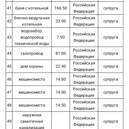
Российская
41
баня с котельной
166.50
супруга
Федерация
блочно-модульная
Российская
42
33.90
супруга
котельная
Федерация
водозабор,
Российская
43
водопровод
7.90
супруга
Федерация
технической воды
Российская
44
газопровод
81.00
супруга
Федерация
Российская
45
дом охраны
22.40
супруга
Федерация
Российская
46
машиноместо
14.80
супруга
Федерация
Российская
47
машиноместо
14.80
супруга
Федерация
Российская
48
машиноместо
14.50
супруга
Федерация
наружная
Российская
49
самотечная
супруга
Федерация
канализация