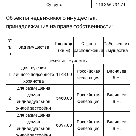
Супруга
113 366 794,74
Объекты недвижимого имущества,
принадлежащие на праве собственности:
№
Площадь
Страна
Собственник
п/
Вид имущества
(кв.м)
расположения
имущества
п
земельные участки
для ведения
Российская
Васильев
1
личного подсобного
1143.00
Федерация
В.Н.
хозяйства
для размещения
домов
Российская
Васильев
2
5460.00
индивидуальной
Федерация
В.Н.
жилой застройки
для размещения
домов
Российская
Васильев
3
6897.00
индивидуальной
Федерация
В.Н.
жилой застройки