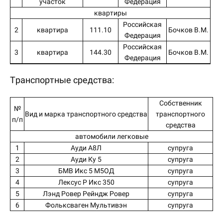
участок
Федерация
квартиры
Российская
2
квартира
111.10
Бочков В.М.
Федерация
Российская
3
квартира
144.30
Бочков В.М.
Федерация
Транспортные средства:
Собственник
№
Вид и марка транспортного средства
транспортного
п/п
средства
автомобили легковые
1
Ауди А8Л
супруга
2
Ауди Ку 5
супруга
3
БМВ Икс 5 М5ОД
супруга
4
Лексус Р Икс 350
супруга
5
Лэнд Ровер Рейндж Ровер
супруга
6
Фольксваген Мультивэн
супруга