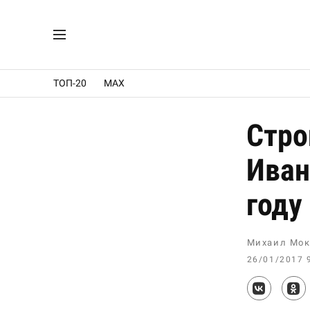
ТОП-20
MAX
Стро
Иван
году
Михаил Мок
26/01/2017 