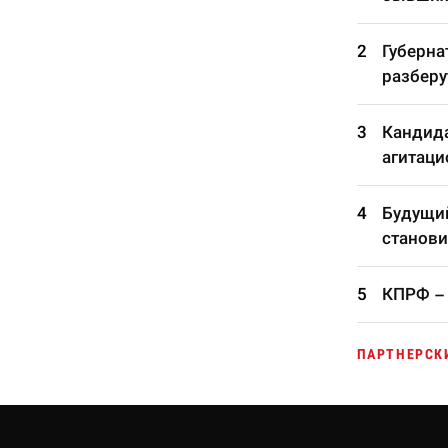
Губерна
разберу
Кандида
агитаци
Будущий
станови
КПРФ – 
ПАРТНЕРСК