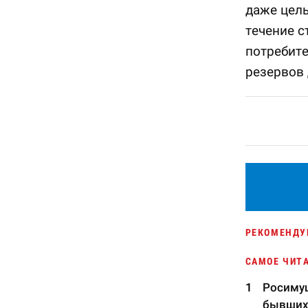
даже целы
течение с
потребите
резервов 
РЕКОМЕНДУ
САМОЕ ЧИТ
Росимущ
бывших