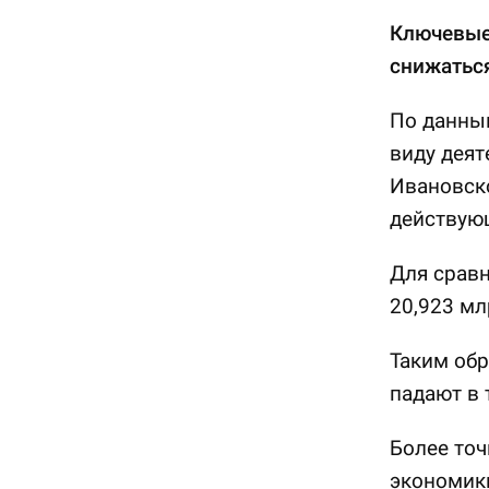
Ключевые
снижатьс
По данным
виду деят
Ивановско
действующ
Для сравн
20,923 мл
Таким обр
падают в 
Более точ
экономики