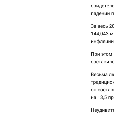
свидетел
падении п
За весь 2
144,043 м
инфляции)
При этом 
составило
Весьма л
традицион
он состав
на 13,5 п
Неудивите