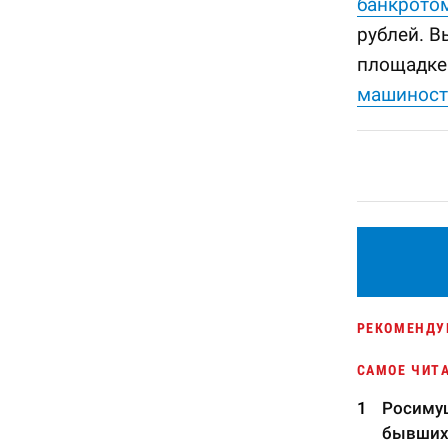
банкрото
рублей. В
площадке
машиност
РЕКОМЕНДУ
САМОЕ ЧИТ
Росимущ
бывших