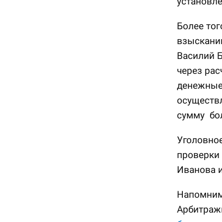
установле
Более тог
взыскани
Василий Б
через рас
денежные 
осуществл
сумму бол
Уголовное
проверки 
Иванова и
Напомним,
Арбитраж