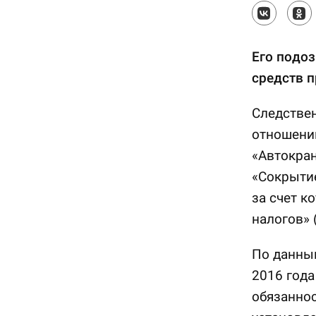
Его подо
средств п
Следствен
отношени
«Автокран
«Сокрытие
за счет к
налогов» 
По данным
2016 года
обязаннос