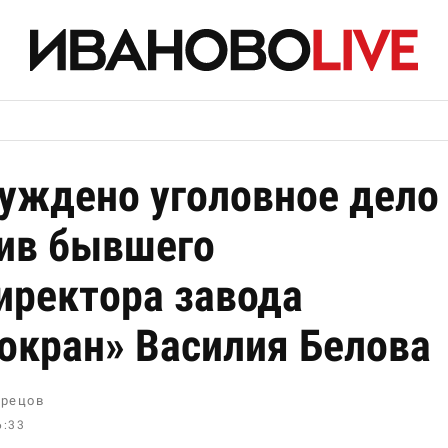
уждено уголовное дело
ив бывшего
иректора завода
окран» Василия Белова
рецов
6:33