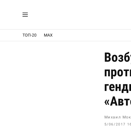
ТОП-20
MAX
Возб
прот
генд
«Авт
Михаил Мок
5/06/2017 1