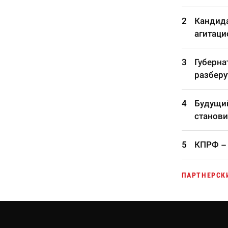
Кандида
агитаци
Губерна
разберу
Будущий
станови
КПРФ – 
ПАРТНЕРСК