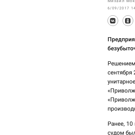
Михаил Мок
6/09/2017 1
Предприя
безубыто
Решением 
сентября 
унитарно
«Приволж
«Приволжс
производс
Ранее, 10
судом бы