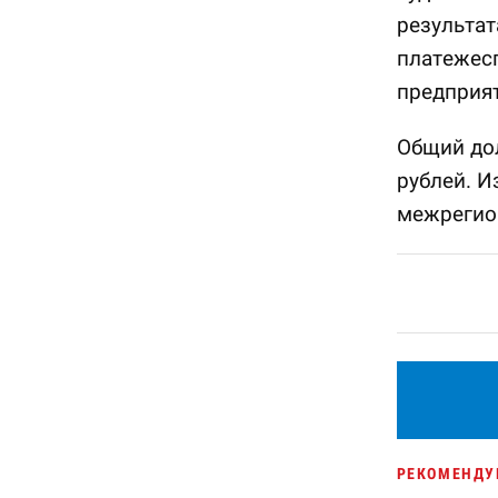
результат
платежесп
предприя
Общий до
рублей. И
межрегион
РЕКОМЕНДУ