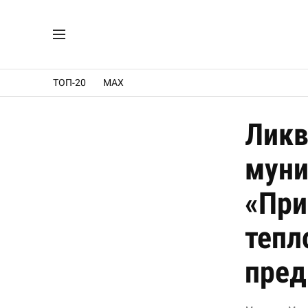
ТОП-20
MAX
Ликв
муни
«При
тепл
пред