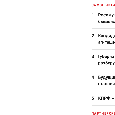
САМОЕ ЧИТ
Росимущ
бывших
Кандида
агитаци
Губерна
разберу
Будущий
станови
КПРФ – 
ПАРТНЕРСК