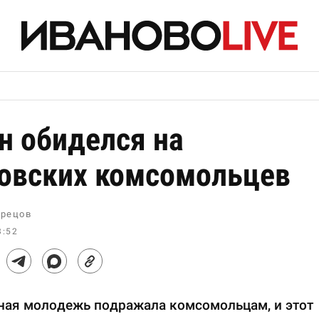
н обиделся на
овских комсомольцев
рецов
3:52
ная молодежь подражала комсомольцам, и этот