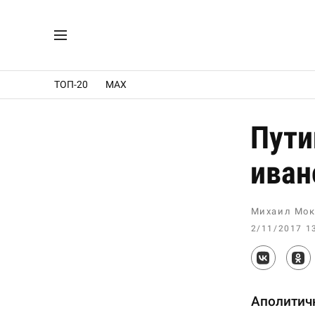
ТОП-20
MAX
Пути
иван
Михаил Мок
2/11/2017 1
Аполитич