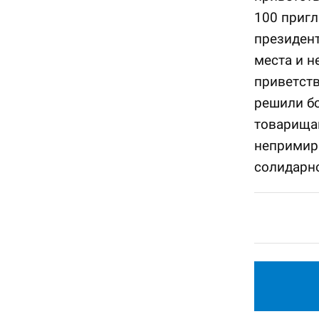
100 пригл
президент
места и н
приветств
решили бо
товарищам
непримири
солидарно