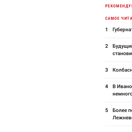
РЕКОМЕНДУ
САМОЕ ЧИТ
Губерна
Будущий
станови
Колбасн
В Ивано
немного
Более п
Лежневс