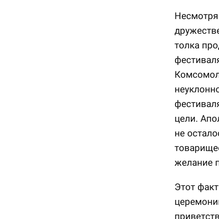
Несмотря 
дружеств
толка про
фестиваля
Комсомол
неуклонно
фестиваля
цели. Апо
не остало
товарищес
желание 
Этот факт
церемонию
приветств