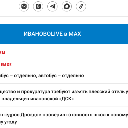
ИВАНОВОLIVE в MAX
ЕМ
АЕМОЕ
бус – отдельно, автобус – отдельно
ество и прокуратура требуют изъять плесский отель у
 владельцев ивановской «ДСК»
т-едрос Дроздов проверил готовность школ к новому
у угоду