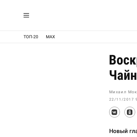
ТОП-20
MAX
Воск
Чайн
Михаил Мок
22/11/2017 
Новый гл