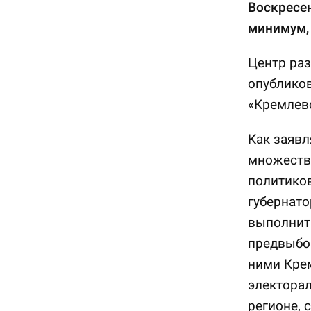
Воскресен
минимум, 
Центр раз
опубликов
«Кремлевс
Как заявл
множества
политиков
губернато
выполнить
предвыбо
ними Крем
электорал
регионе, 