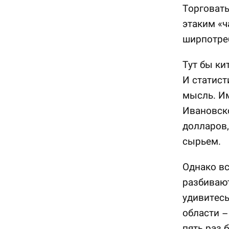
Торговать
этаким «ч
ширпотреб
Тут бы ки
И статис
мысль. И
Ивановско
долларов,
сырьем.
Однако вс
разбивают
удивитес
области –
пять раз 