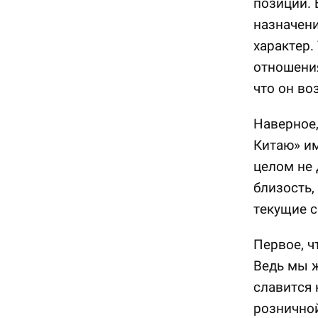
позиции. 
назначени
характер.
отношени
что он во
Наверное,
Китаю» им
целом не 
близость,
текущие с
Первое, ч
Ведь мы ж
славится 
рознично