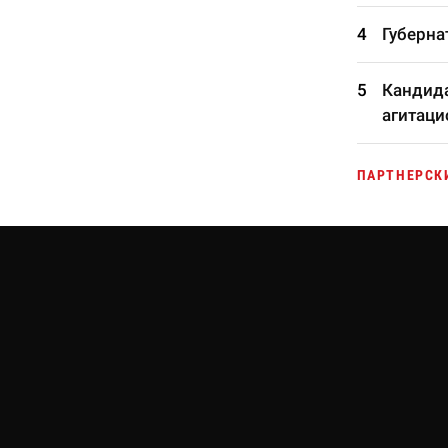
Губерна
Кандида
агитаци
ПАРТНЕРСК