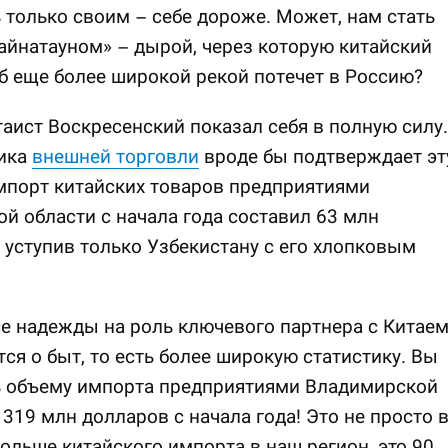
 только своим – себе дороже. Может, нам стать
айнатауном» – дырой, через которую китайский
 еще более широкой рекой потечет в Россию?
таист Воскресенский показал себя в полную силу.
тика
внешней торговли
вроде бы подтверждает эт
мпорт китайских товаров предприятиями
й области с начала года составил 63 млн
 уступив только Узбекистану с его хлопковым
е надежды на роль ключевого партнера с Китае
ся о быт, то есть более широкую статистику. Вы
ь объему импорта предприятиями Владимирской
 319 млн долларов с начала года! Это не просто 
больше китайского импорта в наш регион, это 90