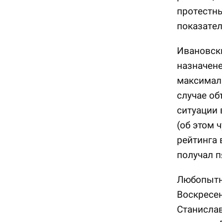
протестны
показател
Ивановски
назначене
максималь
случае о
ситуации 
(об этом 
рейтинга 
получал п
Любопытно
Воскресен
Станисла