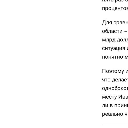
процентов
Для срав
области –
млрд долл
ситуация 
понятно м
Поэтому и
что делае
однобокое
месту Ива
ли в прин
реально ч