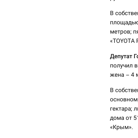
В собстве
площадью 
метров; п
«TOYOTA 
Депутат 
получил в
жена – 4 
В собстве
основном
гектара; 
дома от 5
«Крым».