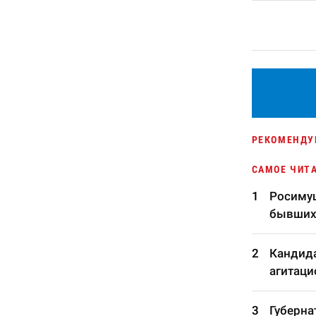
РЕКОМЕНДУ
САМОЕ ЧИТ
Росимущ
бывших
Кандида
агитаци
Губерна