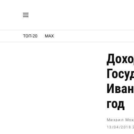
ТОП-20
MAX
Дохо
Госу
Иван
год
Михаил Мок
13/04/2018 