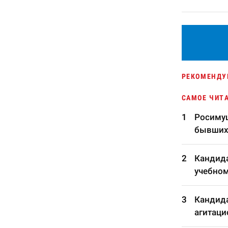
РЕКОМЕНДУ
САМОЕ ЧИТ
Росимущ
бывших
Кандида
учебном
Кандида
агитаци