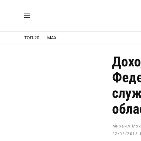
ТОП-20
MAX
Дохо
Феде
служ
обла
Михаил Мок
22/05/2018 