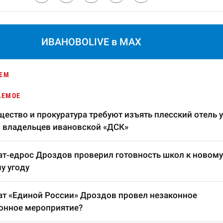
ИВАНОВОLIVE в MAX
ЕМ
АЕМОЕ
ество и прокуратура требуют изъять плесский отель у
 владельцев ивановской «ДСК»
т-едрос Дроздов проверил готовность школ к новому
у угоду
т «Единой России» Дроздов провел незаконное
онное мероприятие?