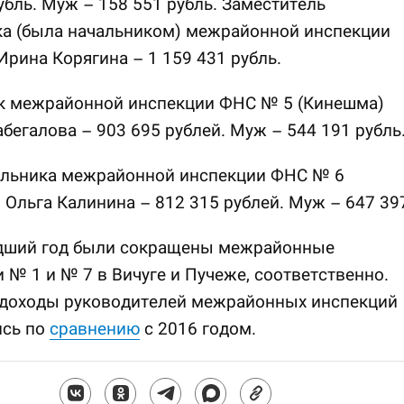
убль. Муж – 158 551 рубль. Заместитель
ка (была начальником) межрайонной инспекции
рина Корягина – 1 159 431 рубль.
к межрайонной инспекции ФНС № 5 (Кинешма)
абегалова – 903 695 рублей. Муж – 544 191 рубль
альника межрайонной инспекции ФНС № 6
 Ольга Калинина – 812 315 рублей. Муж – 647 39
дший год были сокращены межрайонные
 № 1 и № 7 в Вичуге и Пучеже, соответственно.
 доходы руководителей межрайонных инспекций
ись по
сравнению
с 2016 годом.