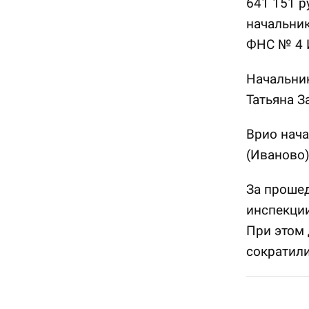
641 151 р
начальни
ФНС № 4 И
Начальни
Татьяна З
Врио нач
(Иваново)
За проше
инспекции
При этом
сократил