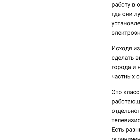
работу в 
где они л
установле
электроэ
Исходя из
сделать в
города и 
частных 
Это класс
работающи
отдельног
телевизио
Есть разн
ограничен