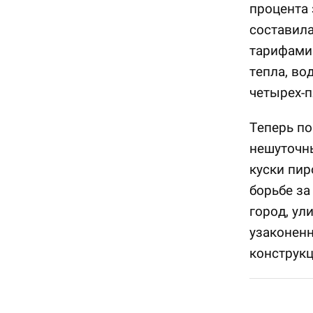
процента 
составила
тарифами 
тепла, во
четырех-п
Теперь по
нешуточны
куски пир
борьбе за
город, ул
узаконен
конструк