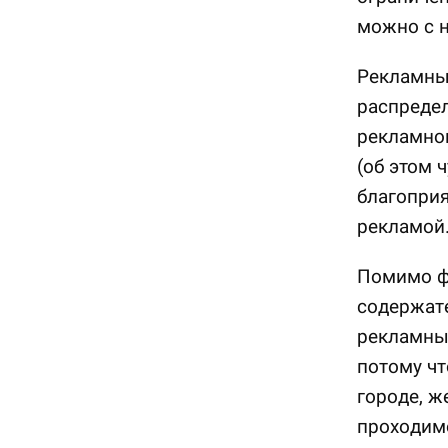
можно с н
Рекламны
распреде
рекламног
(об этом 
благопри
рекламой
Помимо фо
содержате
рекламный
потому чт
городе, ж
проходимо