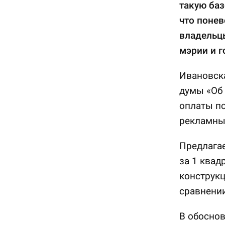
такую баз
что понев
владельцы
мэрии и г
Ивановска
думы «Об 
оплаты по
рекламных
Предлагае
за 1 ква
конструкц
сравнении
В обоснов