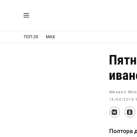
ТОП-20
MAX
Пятн
иван
Михаил Мок
16/08/2018 
Полтора д