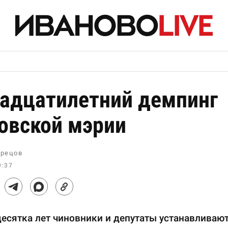
адцатилетний демпинг
овской мэрии
рецов
9:37
есятка лет чиновники и депутаты устанавливаю