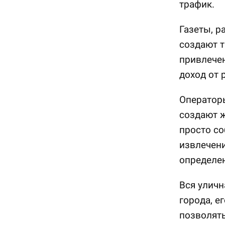
трафик.
Газеты, р
создают т
привлечен
доход от 
Операторы
создают ж
просто со
извлечен
определе
Вся уличн
города, е
позволять