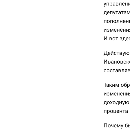
управлен
депутатам
пополнени
изменения
И вот зде
Действую
Ивановско
составляе
Таким обр
изменения
доходную 
процента 
Почему бы