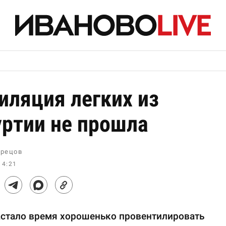
иляция легких из
ртии не прошла
рецов
14:21
астало время хорошенько провентилировать