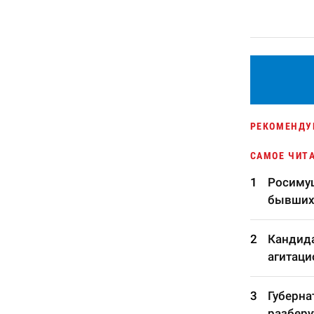
РЕКОМЕНДУ
САМОЕ ЧИТ
Росимущ
бывших
Кандида
агитаци
Губерна
разберу