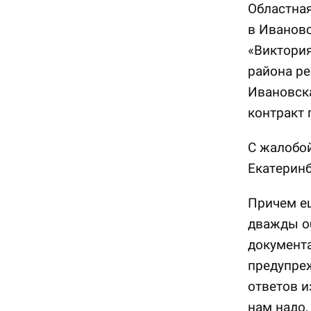
Областная
в Ивановс
«Виктория
района ре
Ивановска
контракт 
С жалобой
Екатеринб
Причем ещ
дважды о
документа
предупреж
ответов и
нам надо,