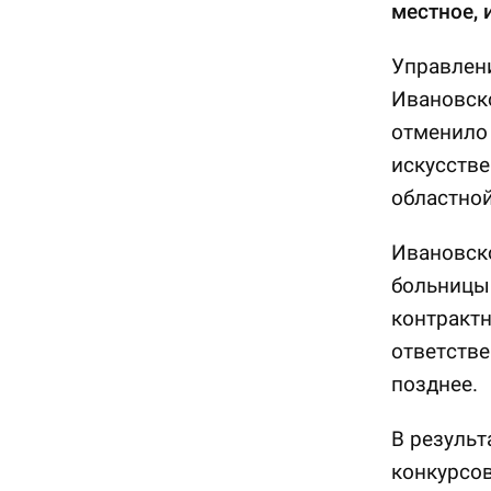
местное, 
Управлен
Ивановско
отменило 
искусстве
областной
Ивановско
больницы
контрактн
ответстве
позднее.
В результ
конкурсов