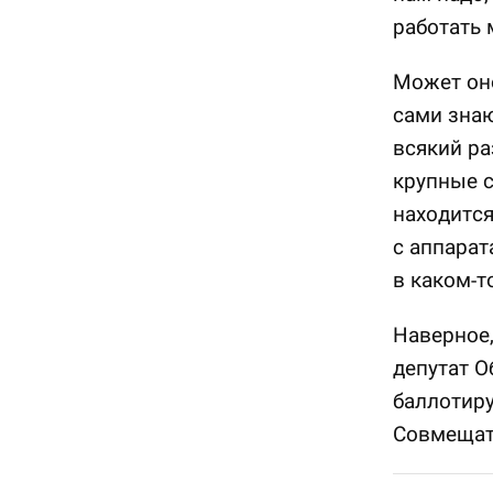
работать 
Может оно
сами знаю
всякий ра
крупные с
находится
с аппарат
в каком-т
Наверное,
депутат О
баллотиру
Совмещать