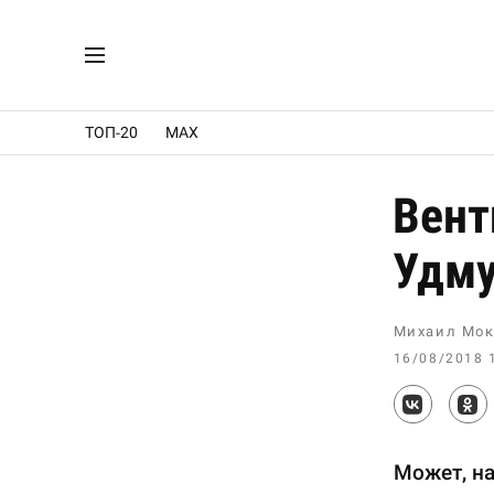
ТОП-20
MAX
Вент
Удму
Михаил Мок
16/08/2018 
Может, н