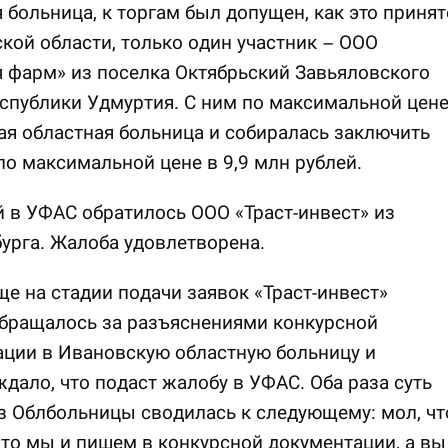
 больница, к торгам был допущен, как это принят
кой области, только один участник – ООО
 фарм» из поселка Октябрьский Завьяловского
спублики Удмуртия. С ним по максимальной цен
я областная больница и собиралась заключить
по максимальной цене в 9,9 млн рублей.
 в УФАС обратилось ООО «Траст-инвест» из
урга. Жалоба удовлетворена.
е на стадии подачи заявок «Траст-инвест»
бращалось за разъяснениями конкурсной
ции в Ивановскую областную больницу и
дало, что подаст жалобу в УФАС. Оба раза суть
з Облбольницы сводилась к следующему: мол, чт
 то мы и пишем в конкурсной документации, а вы