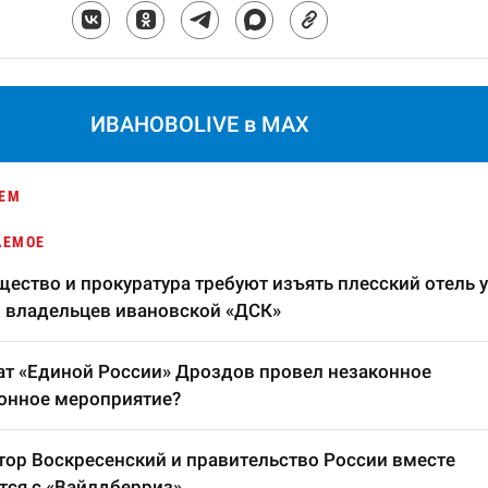
ИВАНОВОLIVE в MAX
ЕМ
АЕМОЕ
ество и прокуратура требуют изъять плесский отель у
 владельцев ивановской «ДСК»
т «Единой России» Дроздов провел незаконное
онное мероприятие?
тор Воскресенский и правительство России вместе
тся с «Вайлдберриз»