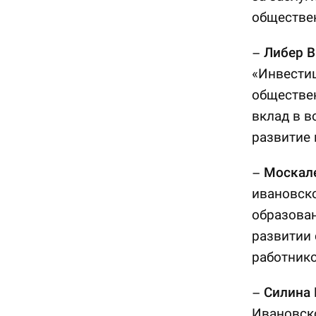
обществе
–
Либер В
«Инвестиц
обществен
вклад в в
развитие 
–
Москал
ивановск
образован
развитии 
работнико
–
Силина 
Ивановско