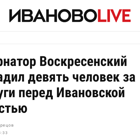
рнатор Воскресенский
адил девять человек за
уги перед Ивановской
стью
рецов
8:33