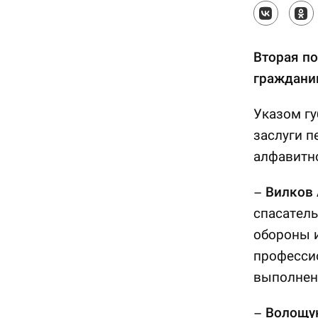
Вторая по
граждани
Указом гу
заслуги п
алфавитно
–
Вилков 
спасатель
обороны 
професси
выполнени
–
Волощу