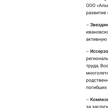
ООО «Алья
развитие
–
Звездин
ивановско
активную
–
Иссерзо
региональ
труда, Во
многолет
родствен
погибших 
–
Комяков
за заслуг