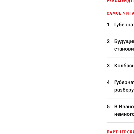
РЕКОМЕНДУ
САМОЕ ЧИТ
Губерна
Будущий
станови
Колбасн
Губерна
разберу
В Ивано
немного
ПАРТНЕРСК