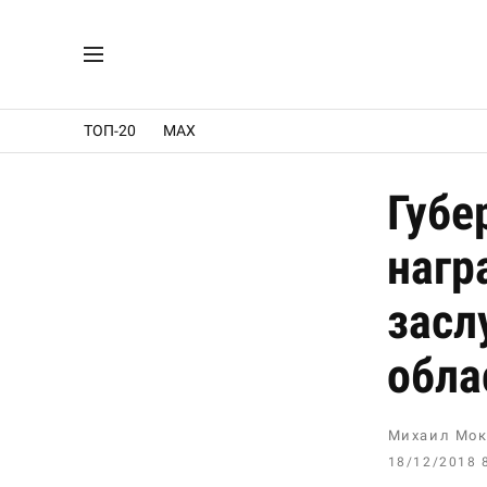
ТОП-20
MAX
Губе
нагр
засл
обла
Михаил Мок
18/12/2018 