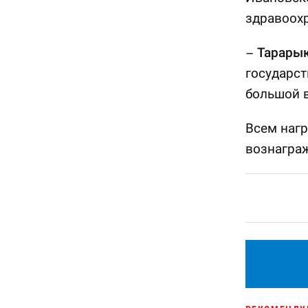
здравоох
–
Тарарык
государст
большой в
Всем наг
вознаграж