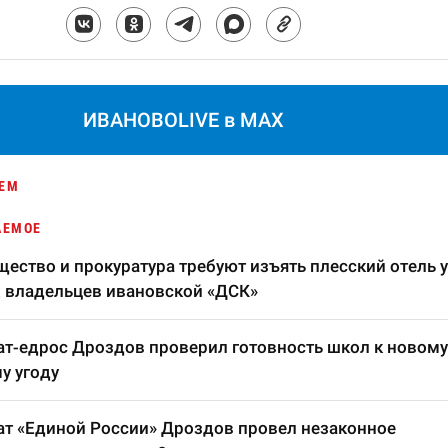
ИВАНОВОLIVE в MAX
ЕМ
АЕМОЕ
ество и прокуратура требуют изъять плесский отель у
 владельцев ивановской «ДСК»
т-едрос Дроздов проверил готовность школ к новому
у угоду
т «Единой России» Дроздов провел незаконное