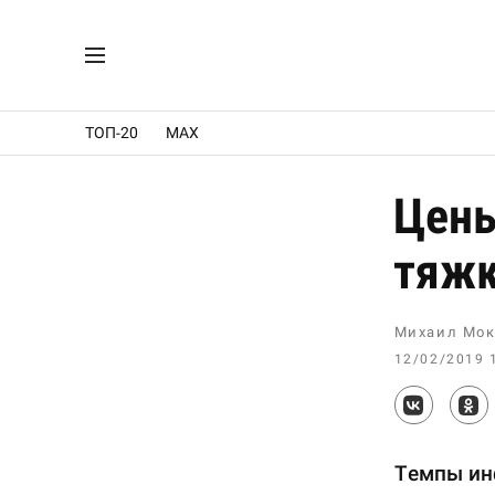
ТОП-20
MAX
Цены
тяж
Михаил Мок
12/02/2019 
Темпы инф