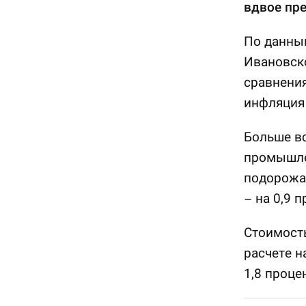
вдвое пр
По данным
Ивановско
сравнения
инфляция 
Больше вс
промышле
подорожал
– на 0,9 п
Стоимость
расчете н
1,8 проце