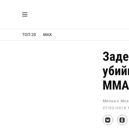
ТОП-20
MAX
Заде
убий
MMA
Михаил Мок
27/02/2019 