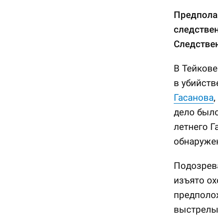
Предпола
следстве
Следствен
В Тейков
в убийств
Гасанова
дело было
летнего Г
обнаруже
Подозрева
изъято ох
предполо
выстрелы