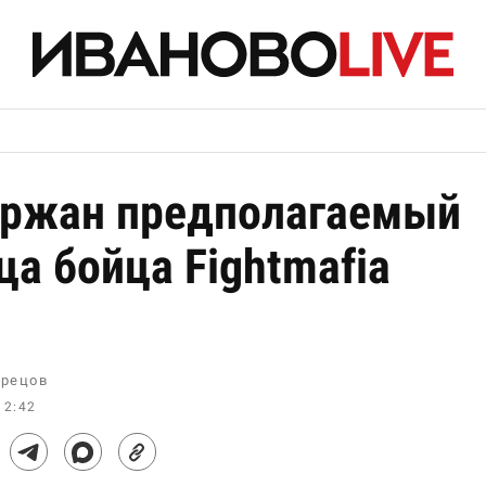
ржан предполагаемый
ца бойца Fightmafia
рецов
12:42