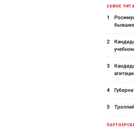
САМОЕ ЧИТ
Росимущ
бывших
Кандида
учебном
Кандида
агитаци
Губерна
Троллей
ПАРТНЕРСК