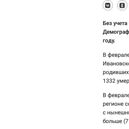
Без учета
Демографи
году.
В феврале
Ивановско
родивших
1332 уме
В феврале
регионе с
с нынешни
больше (7