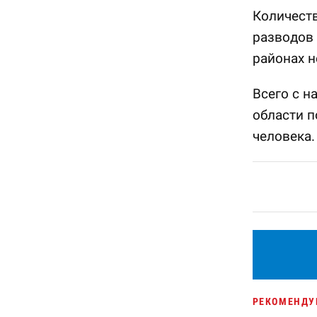
Количеств
разводов 
районах н
Всего с н
области п
человека.
РЕКОМЕНДУ