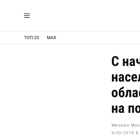
ТОП-20
MAX
С на
насе
обла
на п
Михаил Мок
6/03/2019 8