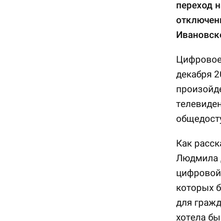
переход 
отключен
Ивановско
Цифровое 
декабря 2
произойде
телевиден
общедост
Как расск
Людмила 
цифровой
которых б
для гражд
хотела бы