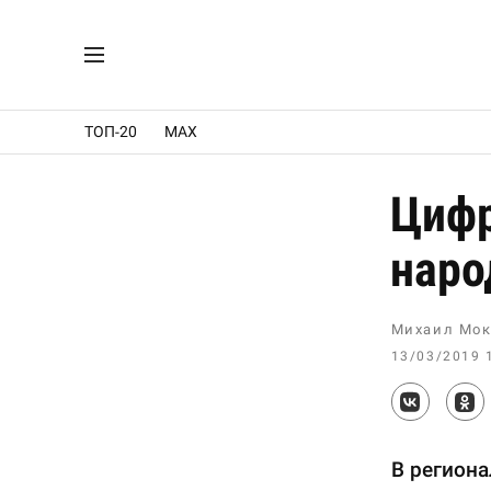
ТОП-20
MAX
Цифр
наро
Михаил Мок
13/03/2019 
В региона