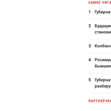
САМОЕ ЧИТ
Губерна
Будущий
станови
Колбасн
Росимущ
бывших
Губерна
разберу
ПАРТНЕРСК