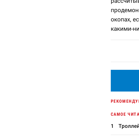
рассчитыв
продемонс
окопах, е
какими-ни
РЕКОМЕНДУ
САМОЕ ЧИТ
Троллей