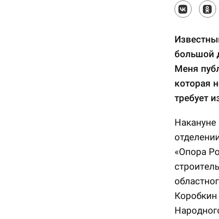
Известны
большой 
Меня пуб
которая 
требует 
Накануне
отделени
«Опора Р
строитель
областног
Коробкин 
Народног