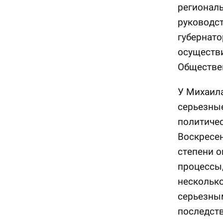
регионал
руководс
губернато
осуществи
Обществе
У Михаила
серьезные
политиче
Воскресен
степени о
процессы,
несколько
серьезны
последств