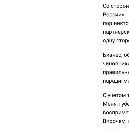
Со сторон
России» –
пор никто
партнерск
одну стор
Бизнес, о
чиновник
правильны
парадигме
С учетом 
Меня, губ
воспримет
Впрочем, 