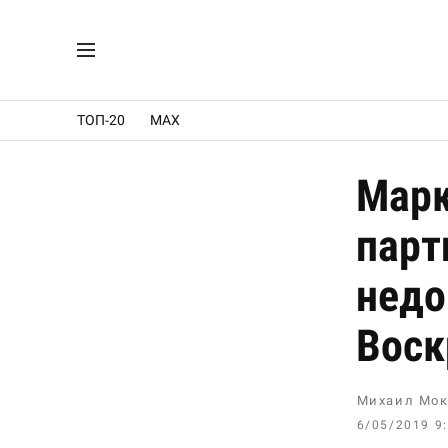
ТОП-20
MAX
Марк
парт
недо
Воск
Михаил Мок
6/05/2019 9