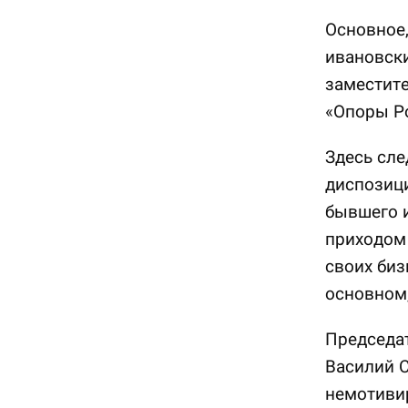
Основное,
ивановски
заместите
«Опоры Ро
Здесь сле
диспозиц
бывшего и
приходом 
своих биз
основном,
Председа
Василий С
немотивир