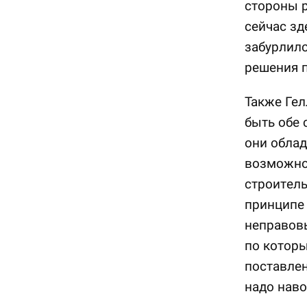
стороны р
сейчас зд
забурлило
решения п
Также Гел
быть обе 
они облад
возможнос
строитель
принципе
неправов
по которы
поставлен
надо наво