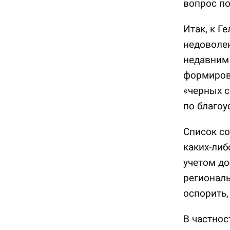
вопрос по
Итак, к Г
недоволен
недавни
формирова
«черных 
по благоу
Список со
каких-либ
учетом до
региональ
оспорить,
В частнос