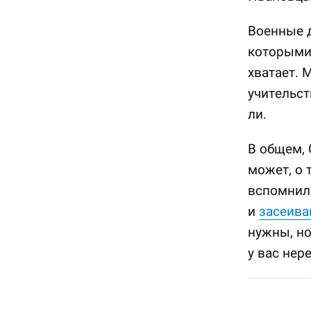
Военные д
которыми 
хватает. 
учительст
ли.
В общем, 
может, о т
вспомнил 
и
засеива
нужны, но
у вас нер