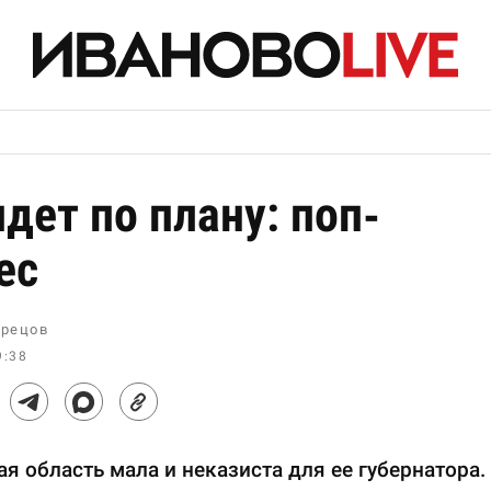
идет по плану: поп-
ес
рецов
9:38
я область мала и неказиста для ее губернатора.