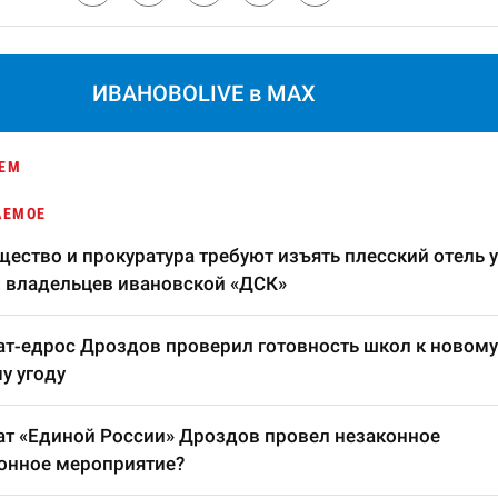
ИВАНОВОLIVE в MAX
ЕМ
АЕМОЕ
ество и прокуратура требуют изъять плесский отель у
 владельцев ивановской «ДСК»
т-едрос Дроздов проверил готовность школ к новому
у угоду
т «Единой России» Дроздов провел незаконное
онное мероприятие?