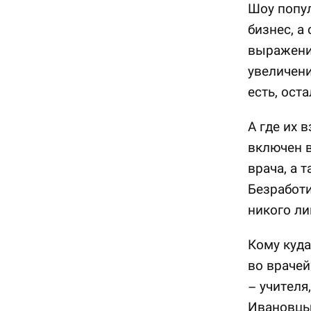
Шоу попул
бизнес, а
выражение
увеличени
есть, ост
А где их 
включен в
врача, а 
Безработи
никого ли
Кому куда
во врачей
– учителя
Ивановцы