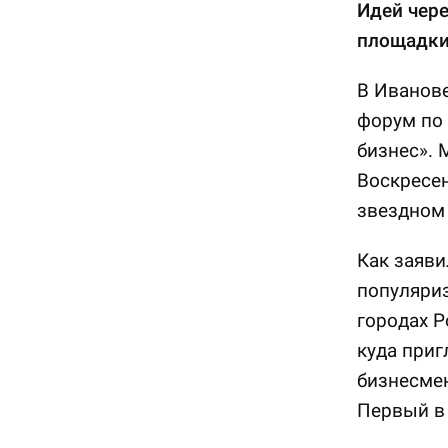
Идей чере
площадки
В Иванове
форум по
бизнес». 
Воскресен
звездном
Как заяви
популяриз
городах Р
куда приг
бизнесмен
Первый в 