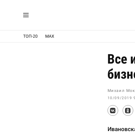
ТОП-20
MAX
Все 
бизн
Михаил Мок
10/09/2019 
Ивановска