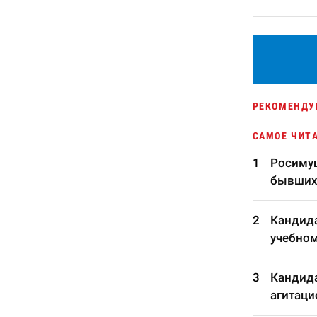
РЕКОМЕНДУ
САМОЕ ЧИТ
Росимущ
бывших
Кандида
учебном
Кандида
агитаци