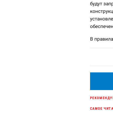
будут зап
конструкц
установл
обеспече
В правила
РЕКОМЕНДУ
САМОЕ ЧИТ