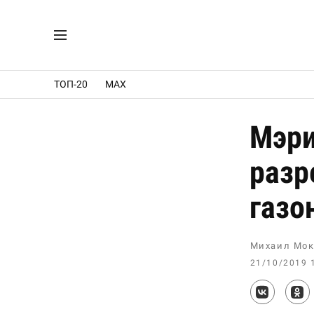
ТОП-20
MAX
Мэри
разр
газо
Михаил Мок
21/10/2019 