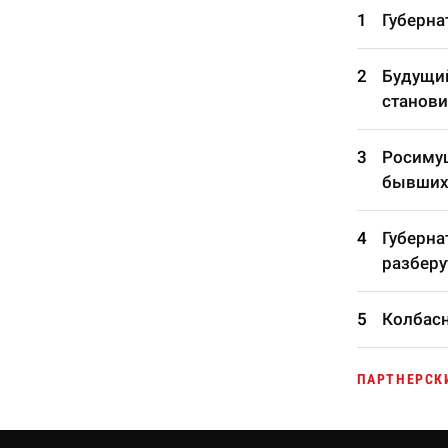
Губерна
Будущий
станови
Росимущ
бывших
Губерна
разберу
Колбасн
ПАРТНЕРСК