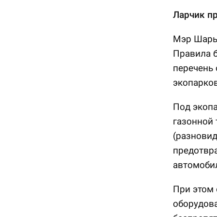
Ларчик пр
Мэр Шарып
Правила б
перечень 
экопарков
Под экопа
газонной 
(разновид
предотвр
автомобил
При этом
оборудова