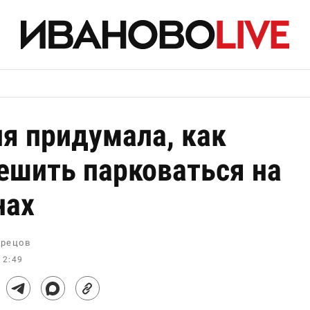
я придумала, как
ешить парковаться на
нах
рецов
12:49