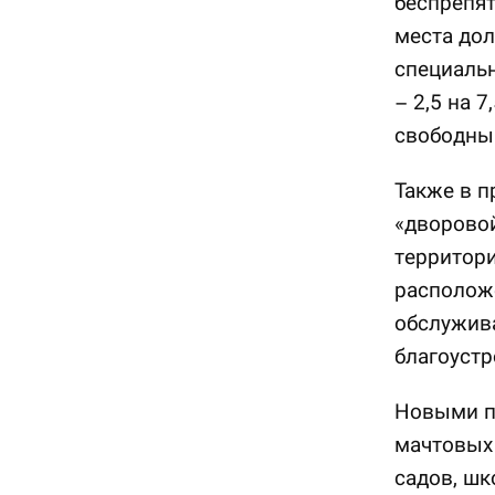
беспрепят
места до
специаль
– 2,5 на 
свободны
Также в п
«дворовой
территор
располож
обслужива
благоустр
Новыми п
мачтовых 
садов, шк