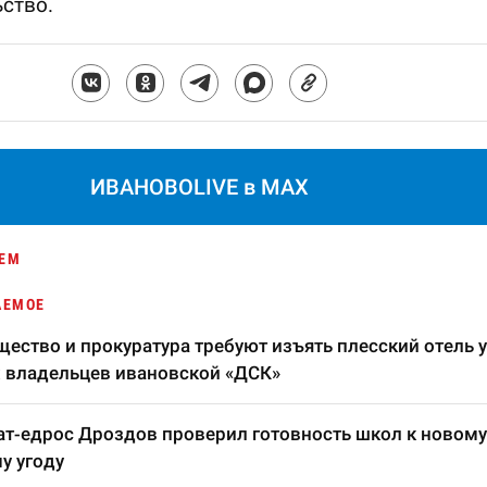
ство.
ИВАНОВОLIVE в MAX
ЕМ
АЕМОЕ
ество и прокуратура требуют изъять плесский отель у
 владельцев ивановской «ДСК»
т-едрос Дроздов проверил готовность школ к новому
у угоду