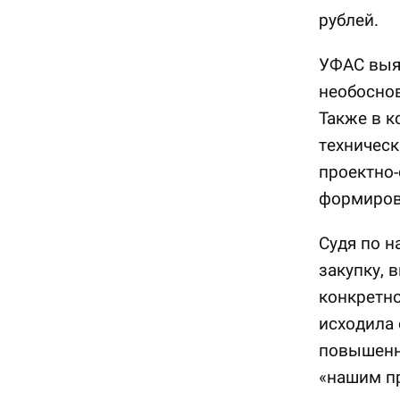
рублей.
УФАС выя
необоснов
Также в к
техническ
проектно-
формиров
Судя по н
закупку, 
конкретно
исходила 
повышенн
«нашим п