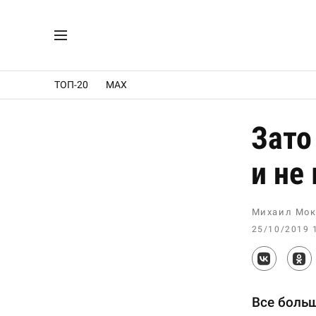
ТОП-20
MAX
Зато
и не
Михаил Мок
25/10/2019 
Все больш