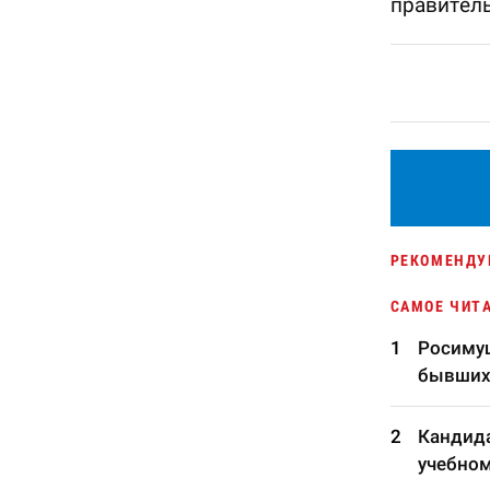
правитель
РЕКОМЕНДУ
САМОЕ ЧИТ
Росимущ
бывших
Кандида
учебном