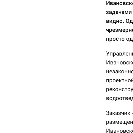
Ивановско
задачами 
видно. Од
чрезмерно
просто од
Управлен
Ивановско
незаконно
проектной
реконстр
водоотвед
Заказчик 
размещен
Ивановско