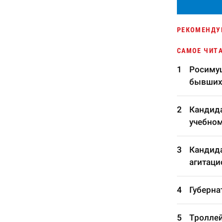
РЕКОМЕНДУ
САМОЕ ЧИТ
Росимущ
бывших
Кандида
учебном
Кандида
агитаци
Губерна
Троллей