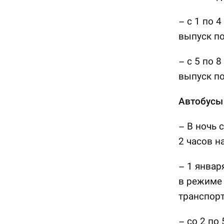
– с 1 по 
выпуск по
– с 5 по 
выпуск по
Автобусы
– В ночь 
2 часов н
– 1 январ
в режиме 
транспорт
– со 2 по