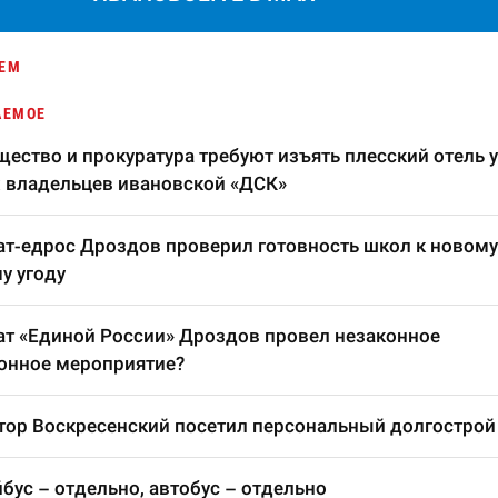
ЕМ
АЕМОЕ
ество и прокуратура требуют изъять плесский отель у
 владельцев ивановской «ДСК»
т-едрос Дроздов проверил готовность школ к новому
у угоду
т «Единой России» Дроздов провел незаконное
онное мероприятие?
тор Воскресенский посетил персональный долгострой
бус – отдельно, автобус – отдельно