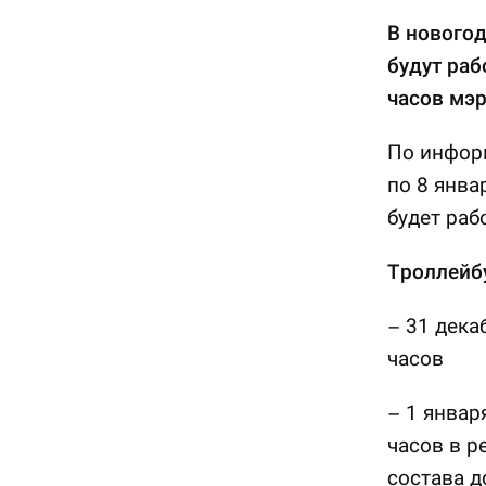
В нового
будут раб
часов мэр
По информ
по 8 янва
будет раб
Троллейб
– 31 дека
часов
– 1 январ
часов в р
состава д