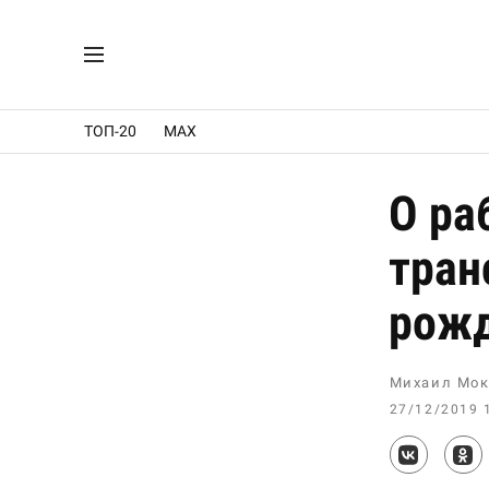
ТОП-20
MAX
О ра
тран
рожд
Михаил Мок
27/12/2019 