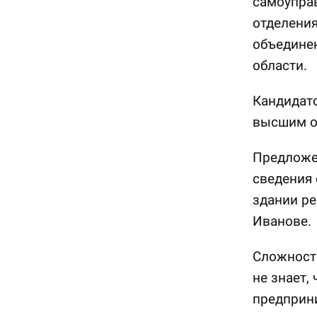
самоуправ
отделения
объедине
области.
Кандидато
высшим о
Предложен
сведения 
здании ре
Иванове.
Сложность
не знает,
предприни