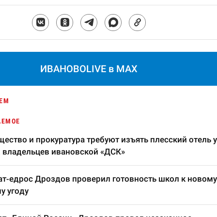
ИВАНОВОLIVE в MAX
ЕМ
АЕМОЕ
ество и прокуратура требуют изъять плесский отель у
 владельцев ивановской «ДСК»
т-едрос Дроздов проверил готовность школ к новому
у угоду