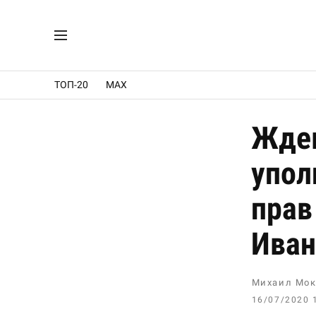
ТОП-20
MAX
Ждем
упол
прав
Иван
Михаил Мок
16/07/2020 