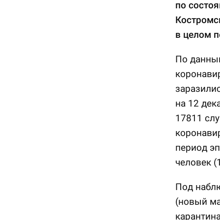
по состоя
Костромск
в целом п
По данным
коронавир
заразилис
на 12 дек
17811 слу
коронавир
период э
человек (
Под наблю
(новый м
карантина