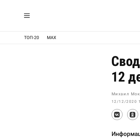
ТОП-20
MAX
Свод
12 д
Михаил Мок
12/12/2020 
Информац