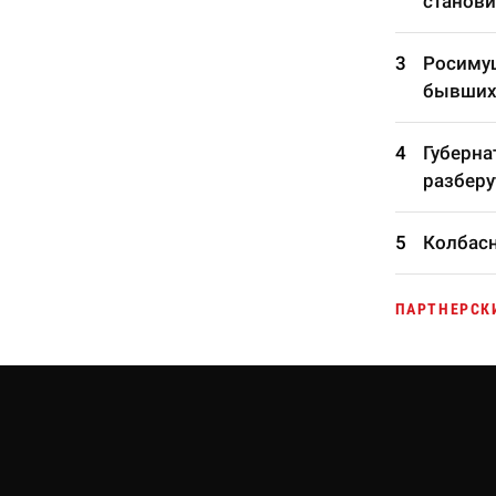
станови
Росимущ
бывших
Губерна
разберу
Колбасн
ПАРТНЕРСК