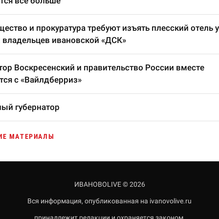
тся все больше
ество и прокуратура требуют изъять плесский отель у
 владельцев ивановской «ДСК»
тор Воскресенский и правительство России вместе
тся с «Вайлдберриз»
ый губернатор
ИЕ МАТЕРИАЛЫ
ИВАНОВОLIVE © 2026
Вся информация, опубликованная на ivanovolive.ru
принадлежит редакции и охраняется законом.