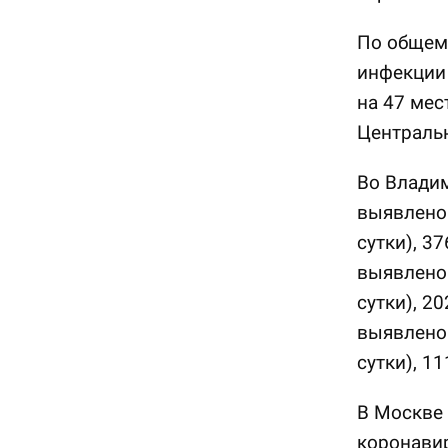
По общем
инфекции 
на 47 мес
Централь
Во Владим
выявлено 
сутки), 3
выявлено 
сутки), 2
выявлено 
сутки), 1
В Москве 
коронавир