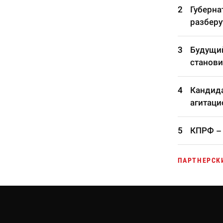
Губерна
разберу
Будущий
станови
Кандида
агитаци
КПРФ – 
ПАРТНЕРСК