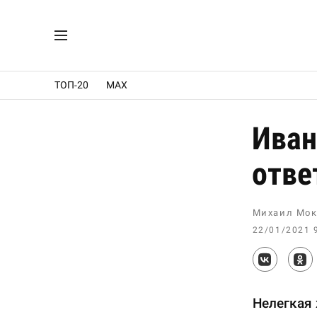
ТОП-20
MAX
Иван
отве
Михаил Мок
22/01/2021 
Нелегкая 