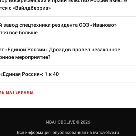
тор Воскресенский и правительство России вместе
тся с «Вайлдберриз»
 завод спецтехники резидента ОЭЗ «Иваново»
тся все больше
т «Единой России» Дроздов провел незаконное
онное мероприятие?
«Единая Россия»: 1 к 40
ИЕ МАТЕРИАЛЫ
ИВАНОВОLIVE © 2026
Вся информация, опубликованная на ivanovolive.ru