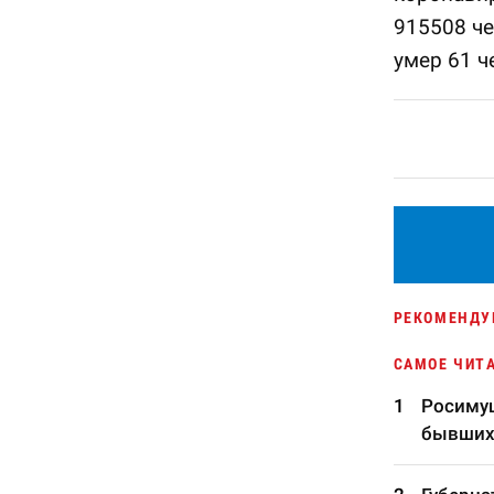
915508 че
умер 61 ч
РЕКОМЕНДУ
САМОЕ ЧИТ
Росимущ
бывших