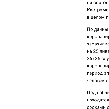
по состоя
Костромск
в целом п
По данным
коронавир
заразилис
на 25 янв
25736 слу
коронавир
период э
человека 
Под набл
находятся
сроками о