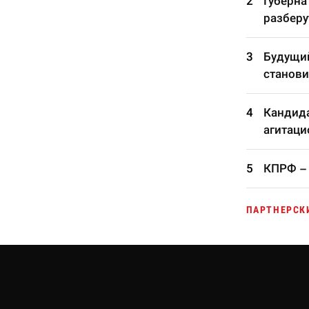
Губерна
разберу
Будущий
станови
Кандида
агитаци
КПРФ – 
ПАРТНЕРСК