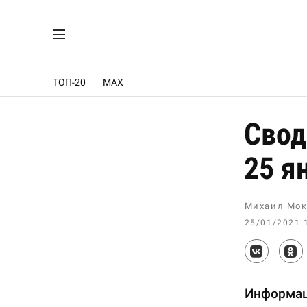
ТОП-20
MAX
Свод
25 я
Михаил Мок
25/01/2021 
Информац