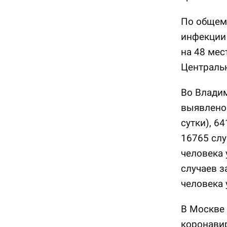
По общем
инфекции 
на 48 мес
Централь
Во Владим
выявлено 
сутки), 6
16765 слу
человека 
случаев з
человека 
В Москве 
коронавир