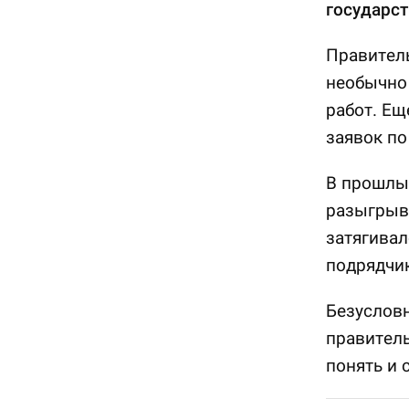
государст
Правитель
необычно
работ. Ещ
заявок по
В прошлые
разыгрыва
затягивал
подрядчик
Безусловн
правитель
понять и 