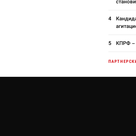
станови
Кандида
агитаци
КПРФ – 
ПАРТНЕРСК