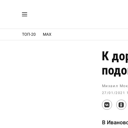
ТОП-20
MAX
К до
подо
Михаил Мок
27/01/2021 
В Иванов