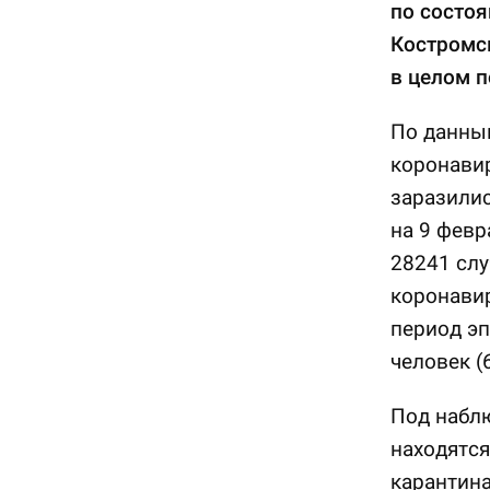
по состоя
Костромск
в целом п
По данным
коронавир
заразилис
на 9 февр
28241 слу
коронавир
период э
человек (
Под набл
находятся
карантина