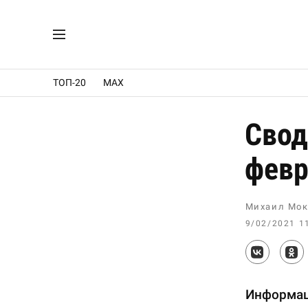
ТОП-20
MAX
Свод
февр
Михаил Мок
9/02/2021 1
Информац