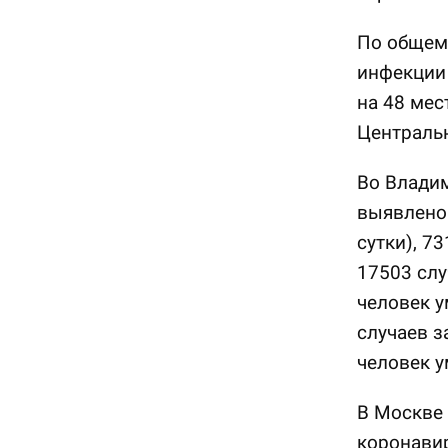
По общем
инфекции 
на 48 мес
Централь
Во Владим
выявлено 
сутки), 7
17503 слу
человек у
случаев з
человек у
В Москве 
коронавир