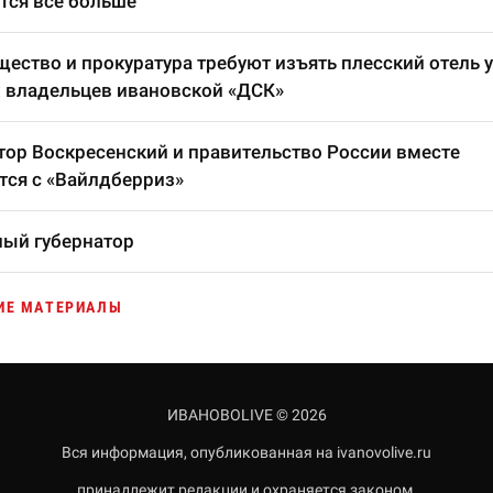
тся все больше
ество и прокуратура требуют изъять плесский отель у
 владельцев ивановской «ДСК»
тор Воскресенский и правительство России вместе
тся с «Вайлдберриз»
ый губернатор
ИЕ МАТЕРИАЛЫ
ИВАНОВОLIVE © 2026
Вся информация, опубликованная на ivanovolive.ru
принадлежит редакции и охраняется законом.