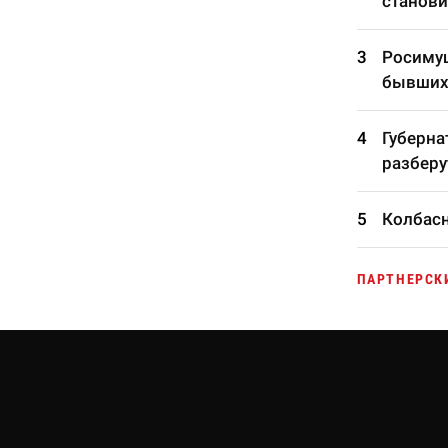
станови
Росимущ
бывших
Губерна
разберу
Колбасн
ПАРТНЕРСК