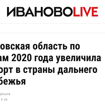
овская область по
ам 2020 года увеличила
орт в страны дальнего
бежья
рецов
15:56