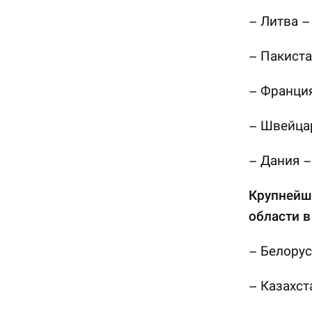
– Литва –
– Пакиста
– Франция
– Швейцар
– Дания –
Крупнейш
области в
– Белорус
– Казахст