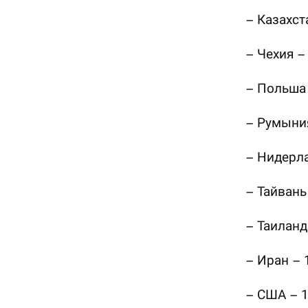
– Казахст
– Чехия –
– Польша 
– Румыния
– Нидерла
– Тайвань
– Таиланд
– Иран – 
– США – 1