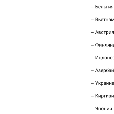
– Бельгия
– Вьетнам
– Австрия
– Финлянд
– Индонез
– Азербай
– Украина
– Киргизи
– Япония 