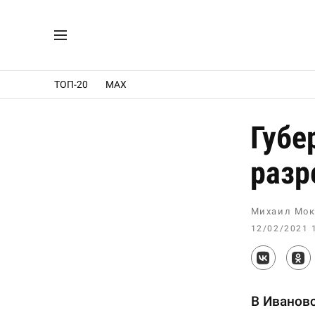
ТОП-20
MAX
Губе
разр
Михаил Мок
12/02/2021 
В Ивановс