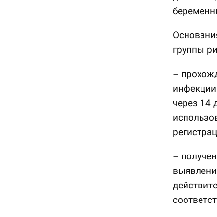
беременн
Основания
группы ри
– прохож
инфекции 
через 14 
использо
регистра
– получе
выявление
действите
соответст