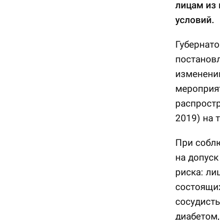
лицам из
условий.
Губернато
постановл
изменени
мероприя
распростр
2019) на 
При собл
на допуск
риска: лиц
состоящих
сосудист
диабетом,