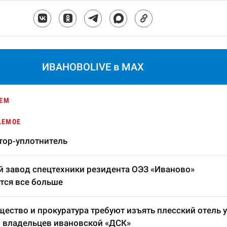
ИВАНОВОLIVE в MAX
ЕМ
АЕМОЕ
тор-уплотнитель
 завод спецтехники резидента ОЭЗ «Иваново»
тся все больше
ество и прокуратура требуют изъять плесский отель у
 владельцев ивановской «ДСК»