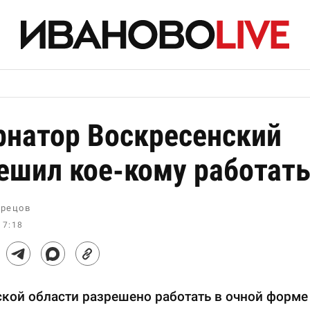
рнатор Воскресенский
ешил кое-кому работат
рецов
17:18
кой области разрешено работать в очной форме