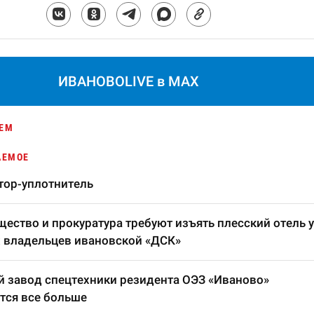
ИВАНОВОLIVE в MAX
ЕМ
АЕМОЕ
тор-уплотнитель
ество и прокуратура требуют изъять плесский отель у
 владельцев ивановской «ДСК»
 завод спецтехники резидента ОЭЗ «Иваново»
тся все больше