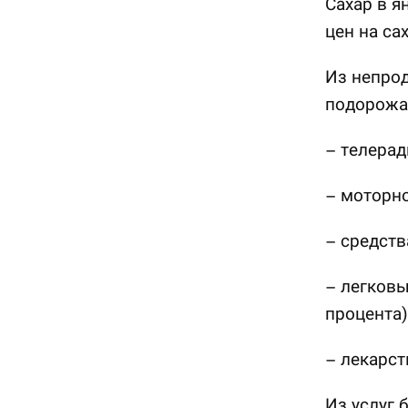
Сахар в я
цен на са
Из непрод
подорожа
– телерад
– моторно
– средств
– легковы
процента)
– лекарств
Из услуг 