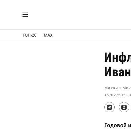
ТОП-20
MAX
Инфл
Иван
Михаил Мок
15/02/2021 
Годовой 