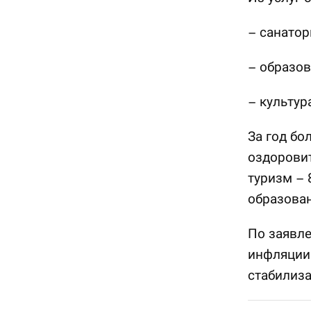
– санатор
– образов
– культур
За год бо
оздоровит
туризм – 
образован
По заявле
инфляции 
стабилиза