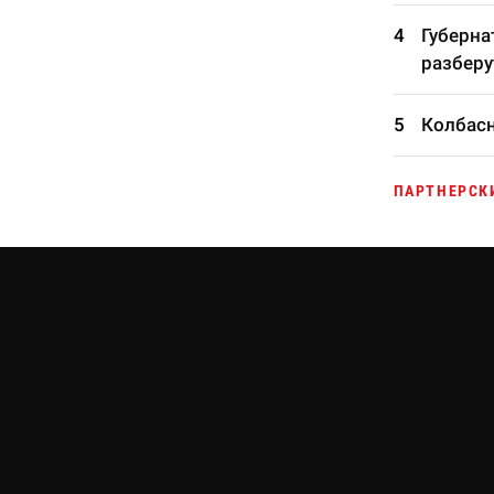
Губерна
разберу
Колбасн
ПАРТНЕРСК