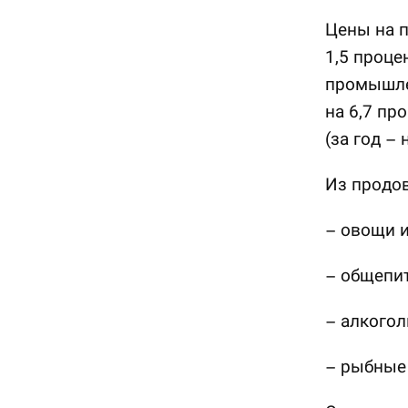
Цены на 
1,5 процен
промышлен
на 6,7 пр
(за год – 
Из продов
– овощи и
– общепит
– алкогол
– рыбные 