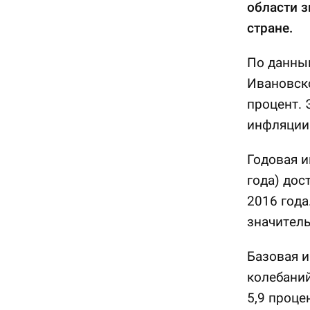
области 
стране.
По данным
Ивановско
процент. 
инфляции 
Годовая и
года) дос
2016 года
значитель
Базовая и
колебаний
5,9 проце