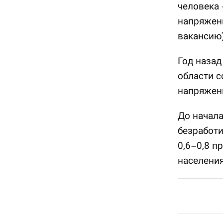
человека 
напряженн
вакансию)
Год назад
области с
напряженн
До начала
безработи
0,6–0,8 п
населения