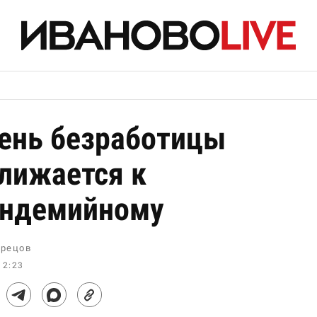
ень безработицы
лижается к
андемийному
рецов
12:23