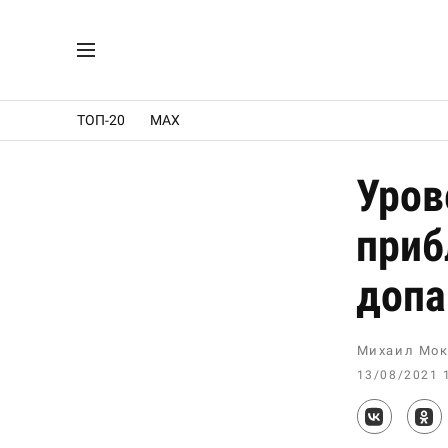
ТОП-20
MAX
Уров
приб
доп
Михаил Мок
13/08/2021 