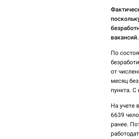
Фактическ
поскольку
безработн
вакансий.
По состоя
безработи
от числен
месяц без
пункта. С
На учете 
6639 чело
ранее. По
работодат