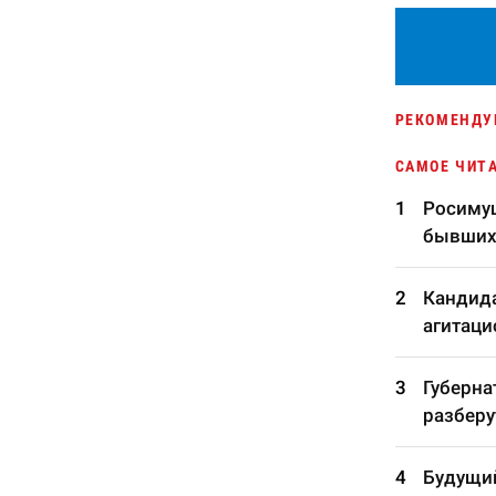
РЕКОМЕНДУ
САМОЕ ЧИТ
Росимущ
бывших
Кандида
агитаци
Губерна
разберу
Будущий