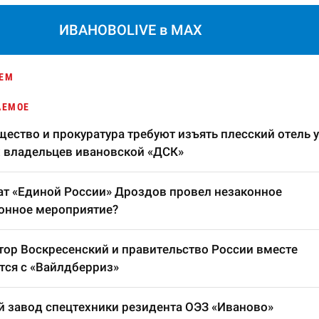
ИВАНОВОLIVE в MAX
ЕМ
АЕМОЕ
ество и прокуратура требуют изъять плесский отель у
 владельцев ивановской «ДСК»
т «Единой России» Дроздов провел незаконное
онное мероприятие?
тор Воскресенский и правительство России вместе
тся с «Вайлдберриз»
 завод спецтехники резидента ОЭЗ «Иваново»