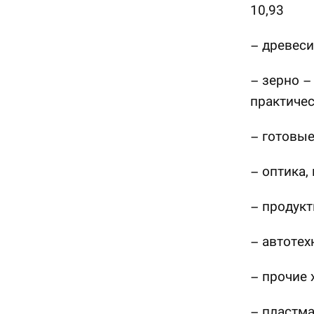
10,93
– древеси
– зерно –
практичес
– готовые
– оптика,
– продукт
– автотех
– прочие 
– пластма