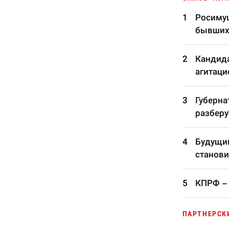
Росимущ
бывших
Кандида
агитаци
Губерна
разберу
Будущий
станови
КПРФ – 
ПАРТНЕРСК