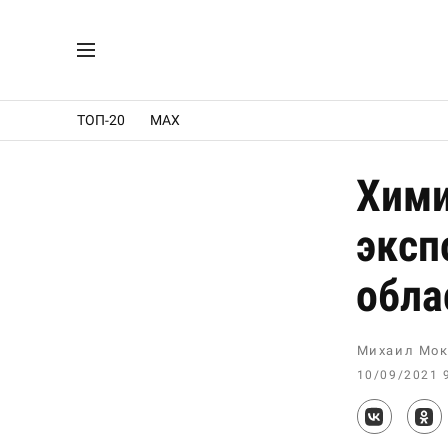
ТОП-20
MAX
Хими
эксп
обла
Михаил Мок
10/09/2021 