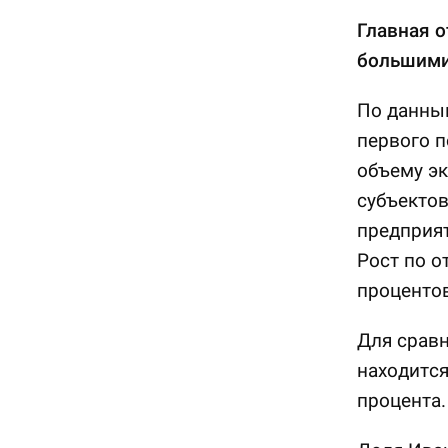
Главная о
большими
По данны
первого п
объему эк
субъекто
предприят
Рост по о
процентов
Для сравн
находится
процента.