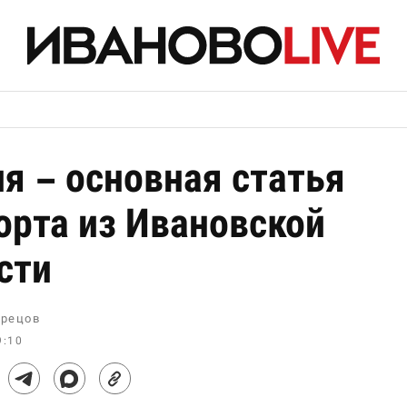
я – основная статья
орта из Ивановской
сти
рецов
9:10