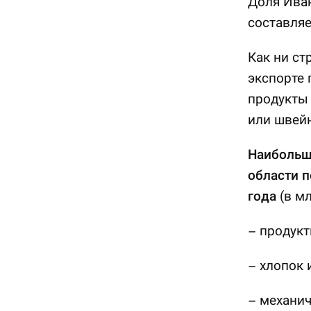
Доля Ива
составляе
Как ни ст
экспорте
продукты 
или швей
Наибольш
области п
года
(в м
– продукт
– хлопок 
– механич