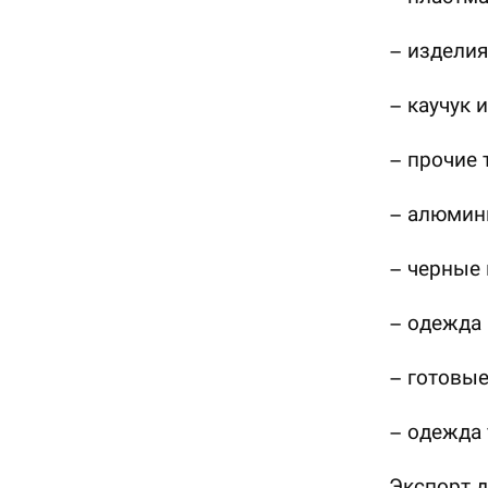
– изделия
– каучук 
– прочие 
– алюмини
– черные 
– одежда 
– готовые
– одежда 
Экспорт д