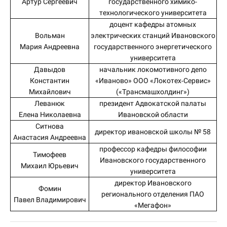
Артур Сергеевич
государственного химико-
технологического университета
доцент кафедры атомных
Вольман
электрических станций Ивановского
Мария Андреевна
государственного энергетического
университета
Давыдов
начальник локомотивного депо
Константин
«Иваново» ООО «Локотех-Сервис»
Михайлович
(«Трансмашхолдинг»)
Леванюк
президент Адвокатской палаты
Елена Николаевна
Ивановской области
Ситнова
директор ивановской школы № 58
Анастасия Андреевна
профессор кафедры философии
Тимофеев
Ивановского государственного
Михаил Юрьевич
университета
директор Ивановского
Фомин
регионального отделения ПАО
Павел Владимирович
«Мегафон»