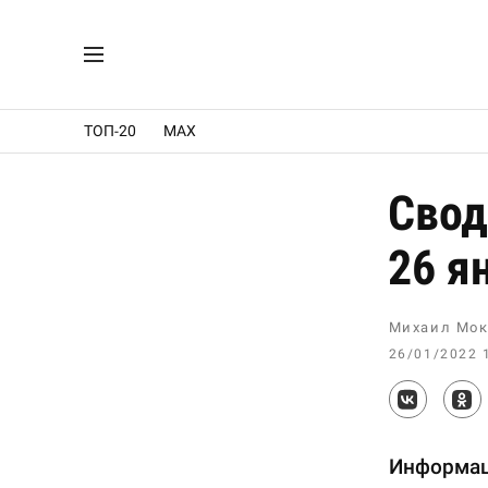
ТОП-20
MAX
Свод
26 я
Михаил Мок
26/01/2022 
Информац