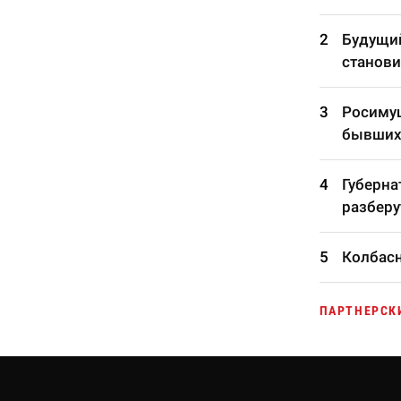
Будущий
станови
Росимущ
бывших
Губерна
разберу
Колбасн
ПАРТНЕРСК