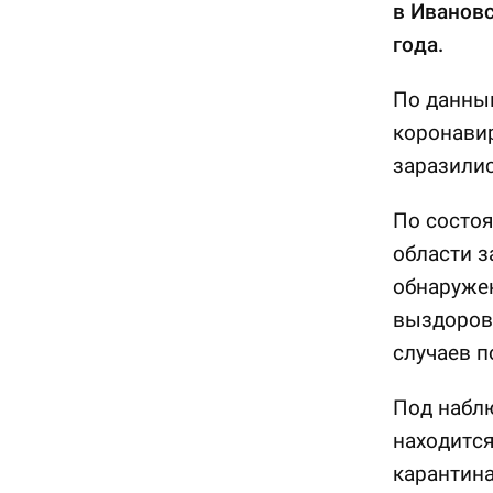
в Ивановс
года.
По данным
коронавир
заразилис
По состоя
области з
обнаружен
выздорове
случаев п
Под набл
находится
карантина