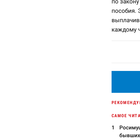
по закону
пособия. 
выплачив
каждому ч
РЕКОМЕНДУ
САМОЕ ЧИТ
Росимущ
бывших