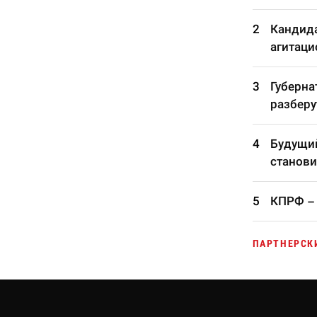
Кандида
агитаци
Губерна
разберу
Будущий
станови
КПРФ – 
ПАРТНЕРСК