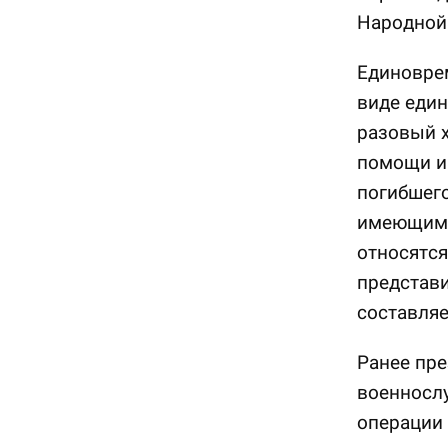
Народной
Единовре
виде еди
разовый х
помощи и
погибшего
имеющим 
относятся
представ
составляе
Ранее пре
военнослу
операции 