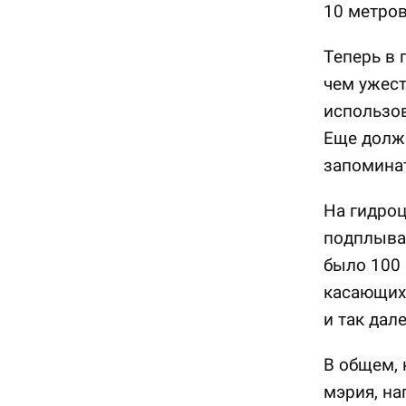
10 метров
Теперь в 
чем ужест
использов
Еще должн
запоминат
На гидроц
подплыват
было 100 
касающихс
и так дале
В общем, 
мэрия, на