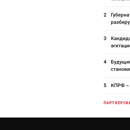
Губерна
разберу
Кандида
агитаци
Будущий
станови
КПРФ – 
ПАРТНЕРСК