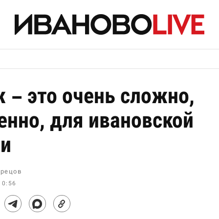
 – это очень сложно,
енно, для ивановской
и
рецов
10:56