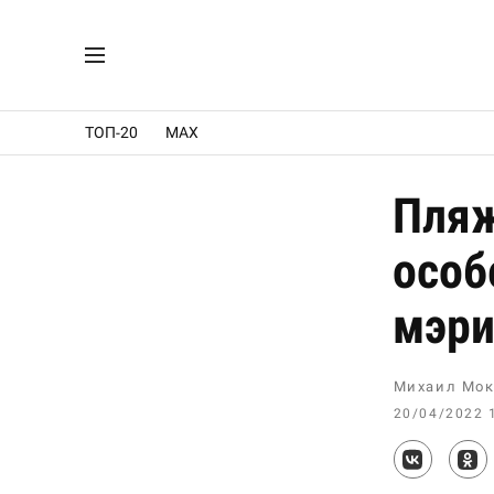
ТОП-20
MAX
Пляж
особ
мэри
Михаил Мок
20/04/2022 