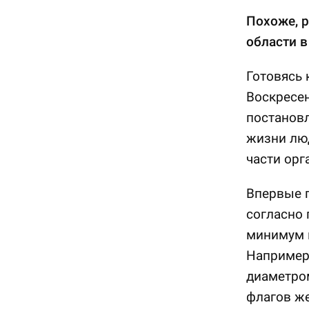
Похоже, 
области в
Готовясь 
Воскресен
постановл
жизни люд
части орг
Впервые п
согласно 
минимум в
Например,
диаметром
флагов же