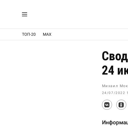
ТОП-20
MAX
Свод
24 и
Михаил Мок
24/07/2022 
Информац