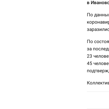
в Ивановс
По данным
коронавир
заразилис
По состоя
за после
23 челове
45 челове
подтвержд
Коллектив