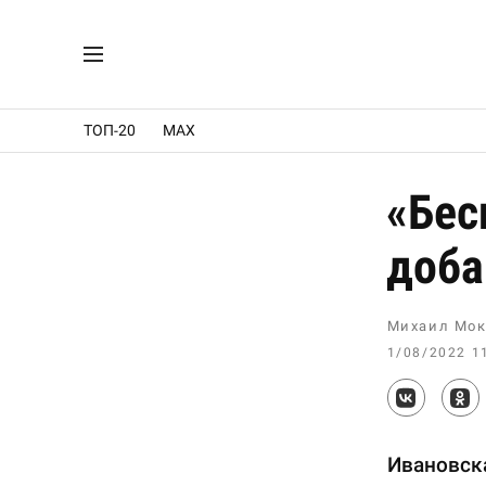
ТОП-20
MAX
«Бес
доба
Михаил Мок
1/08/2022 1
Ивановска