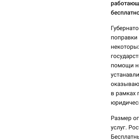
работающ
бесплатн
Губернато
поправки 
некоторых
государс
помощи н
устанавли
оказываю
в рамках 
юридическ
Размер о
услуг. Ро
Бесплатны