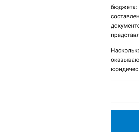
бюджета: 
составлен
документо
представл
Насколько
оказываю
юридическ