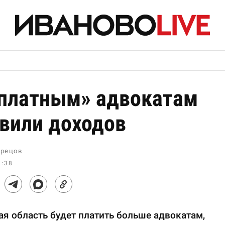
платным» адвокатам
вили доходов
рецов
1:38
я область будет платить больше адвокатам,