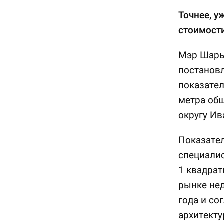
Точнее, у
стоимости
Мэр Шары
постановл
показател
метра об
округу Ив
Показател
специали
1 квадра
рынке нед
года и со
архитекту