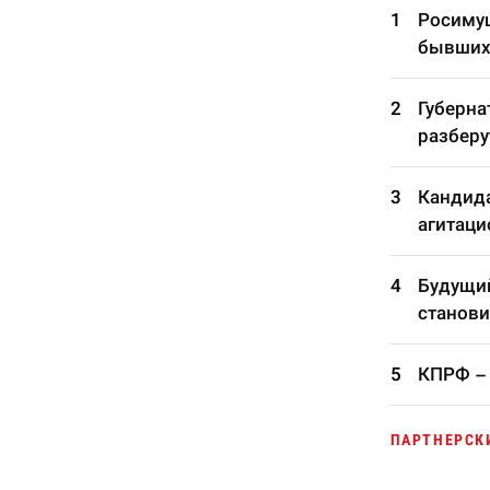
Росимущ
бывших
Губерна
разберу
Кандида
агитаци
Будущий
станови
КПРФ – 
ПАРТНЕРСК