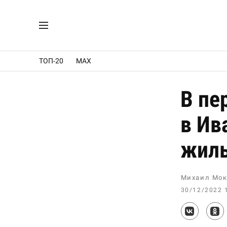
ТОП-20
MAX
В пе
в Ив
жил
Михаил Мок
30/12/2022 