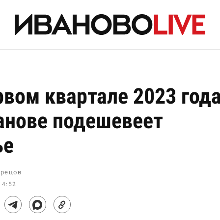
рвом квартале 2023 год
анове подешевеет
ье
рецов
14:52