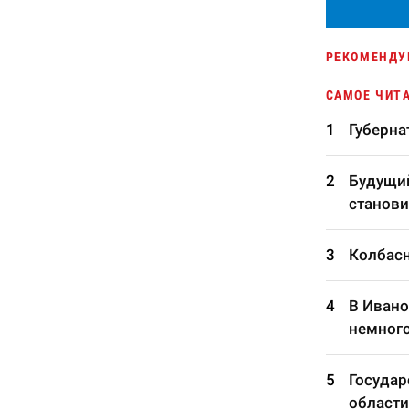
РЕКОМЕНДУ
САМОЕ ЧИТ
Губерна
Будущий
станови
Колбасн
В Ивано
немного
Госуда
области