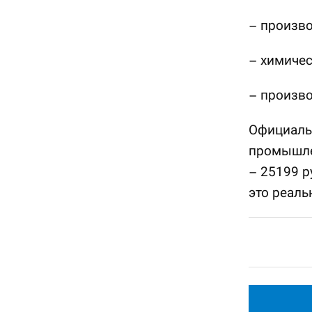
– произво
– химиче
– произво
Официальн
промышле
– 25199 р
это реаль