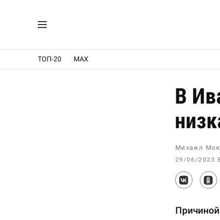
ТОП-20
MAX
В Ив
низк
Михаил Мок
29/06/2023 
Причиной 