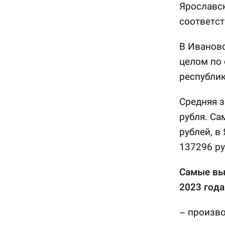
Ярославск
соответст
В Ивановс
целом по 
республик
Средняя з
рубля. Са
рублей, в
137296 ру
Самые вы
2023 года
– произво