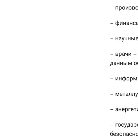
– произв
– финансы
– научные
– врачи –
данным о
– информа
– металлу
– энергет
– государ
безопасно