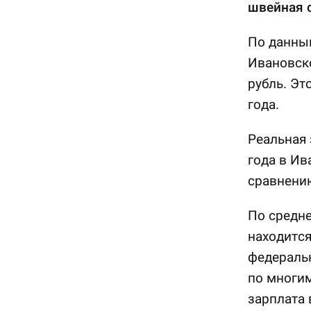
швейная 
По данным
Ивановско
рубль. Эт
года.
Реальная 
года в Ив
сравнению
По средне
находится
федеральн
по многим
зарплата 