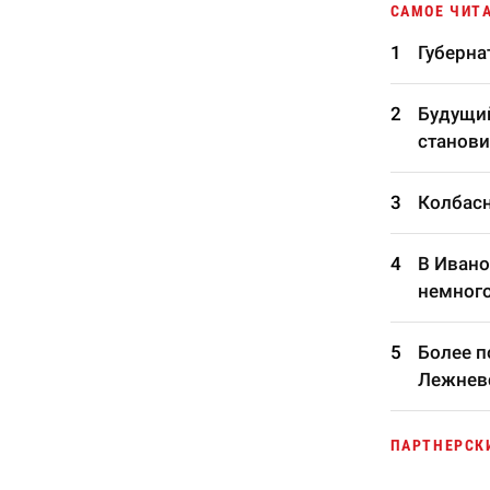
САМОЕ ЧИТ
Губерна
Будущий
станови
Колбасн
В Ивано
немного
Более п
Лежневс
ПАРТНЕРСК