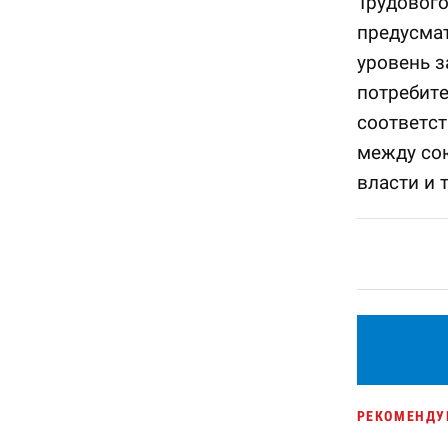
Трудового
предусма
уровень з
потребите
соответс
между со
власти и 
РЕКОМЕНДУ