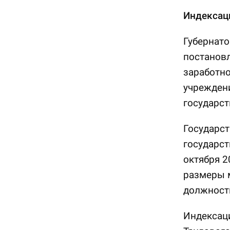
Индексаци
Губернато
постановл
заработно
учреждени
государст
Государс
государст
октября 2
размеры 
должност
Индексаци