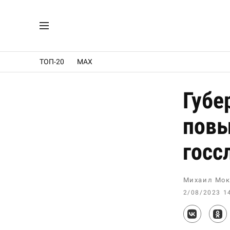
ТОП-20
MAX
Губе
повы
гос
Михаил Мок
2/08/2023 1