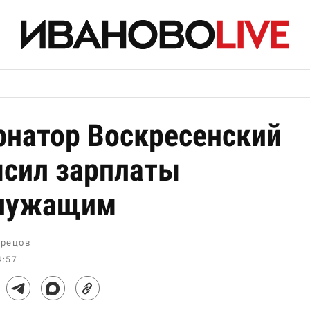
рнатор Воскресенский
сил зарплаты
служащим
рецов
4:57