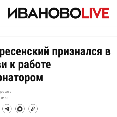
ресенский признался в
и к работе
рнатором
рецов
10:53