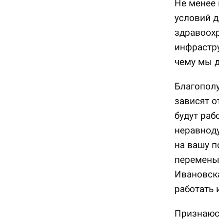
Не менее 
условий д
здравоохр
инфрастру
чему мы д
Благополу
зависят о
будут раб
неравноду
на вашу п
перемены 
Ивановска
работать 
Признаюсь