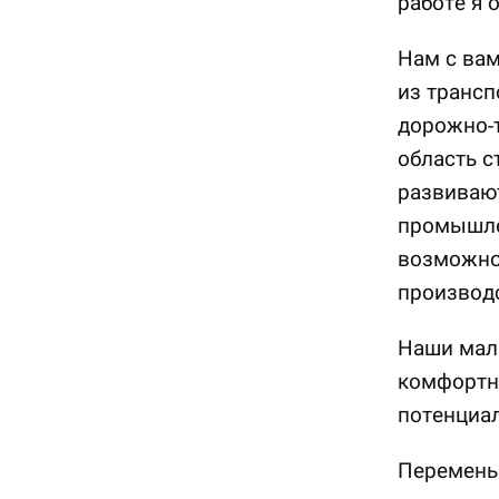
работе я 
Нам с вам
из трансп
дорожно-т
область с
развивают
промышле
возможно
производс
Наши малы
комфортне
потенциал
Перемены 