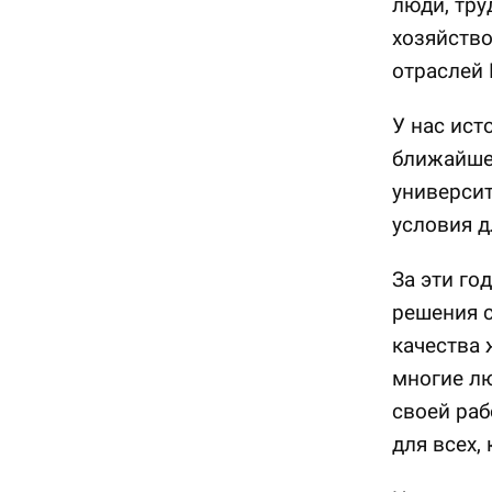
люди, тру
хозяйство
отраслей 
У нас ист
ближайше
университ
условия д
За эти го
решения с
качества 
многие лю
своей раб
для всех,