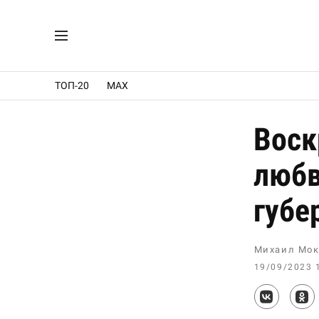
ТОП-20
MAX
Воск
любв
губе
Михаил Мок
19/09/2023 