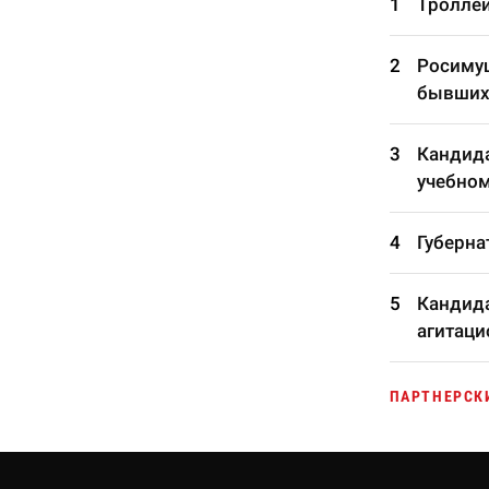
Троллей
Росимущ
бывших
Кандида
учебном
Губерна
Кандида
агитаци
ПАРТНЕРСК