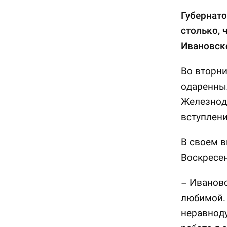
Губернато
столько, 
Ивановско
Во вторни
одаренны
Железнод
вступлени
В своем 
Воскресен
– Ивановс
любимой. 
неравноду