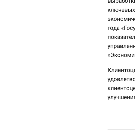
выработк
ключевых 
экономич
года «Гос
показател
управлен
«Экономич
Клиентоце
удовлетво
клиентоце
улучшени