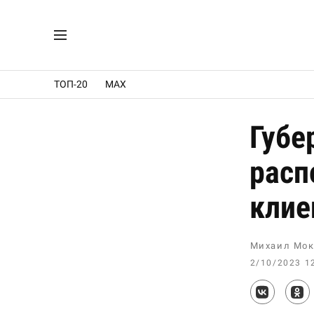
ТОП-20
MAX
Губе
расп
клие
Михаил Мок
2/10/2023 1