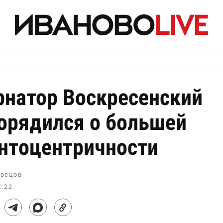
рнатор Воскресенский
орядился о большей
нтоцентричности
рецов
2:22