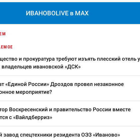
ИВАНОВОLIVE в MAX
ЕМ
АЕМОЕ
ество и прокуратура требуют изъять плесский отель у
 владельцев ивановской «ДСК»
т «Единой России» Дроздов провел незаконное
онное мероприятие?
тор Воскресенский и правительство России вместе
тся с «Вайлдберриз»
 завод спецтехники резидента ОЭЗ «Иваново»