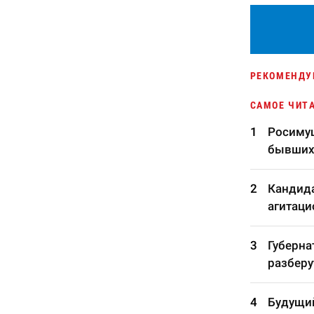
РЕКОМЕНДУ
САМОЕ ЧИТ
Росимущ
бывших
Кандида
агитаци
Губерна
разберу
Будущий