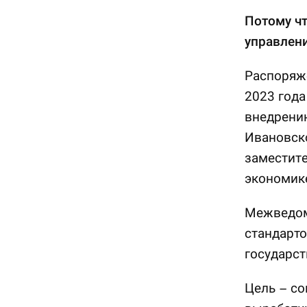
Потому чт
управлени
Распоряже
2023 года
внедрению
Ивановско
заместите
экономик
Межведом
стандарто
государст
Цель – со