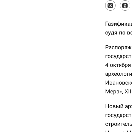
Газификац
судя по в
Распоряж
государст
4 октября
археологи
Ивановско
Мера», XII
Новый арх
государст
строитель