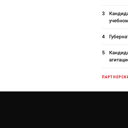
Кандида
учебном
Губерна
Кандида
агитаци
ПАРТНЕРСК