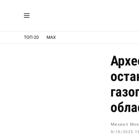
ТОП-20
MAX
Архе
оста
газо
обла
Михаил Мок
9/10/2023 1