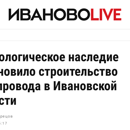
ологическое наследие
новило строительство
провода в Ивановской
сти
рецов
5:17