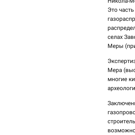
Никола-М
Это часть
газораспр
распредел
селах Зав
Меры (при
Экспертиз
Мера (выс
многие ки
археологи
Заключени
газопрово
строитель
возможно