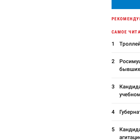
РЕКОМЕНДУ
САМОЕ ЧИТ
Троллей
Росимущ
бывших
Кандида
учебном
Губерна
Кандида
агитаци