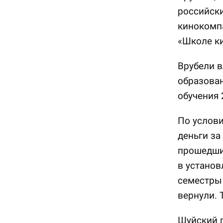
российски
кинокомпа
«Школе ки
Врубели 
образован
обучения 
По услови
деньги за
прошедши
в установ
семестры 
вернули. 
Шуйский г