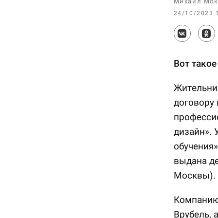
Михаил Мок
24/10/2023 
Вот такое
Жительниц
договору
професси
дизайн». 
обучения»
выдана де
Москвы).
Компанию 
Врубель, 