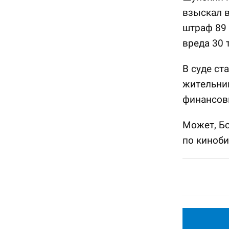
взыскал в
штраф 89 
вреда 30 
В суде ст
жительниц
финансов
Может, Бо
по киноби