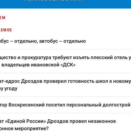
ЕМ
АЕМОЕ
бус – отдельно, автобус – отдельно
ество и прокуратура требуют изъять плесский отель у
 владельцев ивановской «ДСК»
т-едрос Дроздов проверил готовность школ к новому
у угоду
тор Воскресенский посетил персональный долгострой
т «Единой России» Дроздов провел незаконное
онное мероприятие?