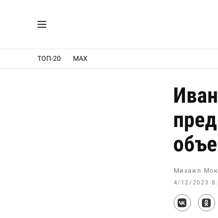
ТОП-20
MAX
Иван
пред
объе
Михаил Мок
4/12/2023 8