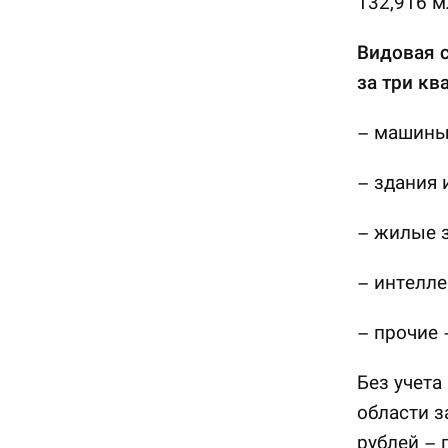
132,916 м
Видовая с
за три кв
– машины,
– здания 
– жилые з
– интелле
– прочие 
Без учета
области з
рублей – 