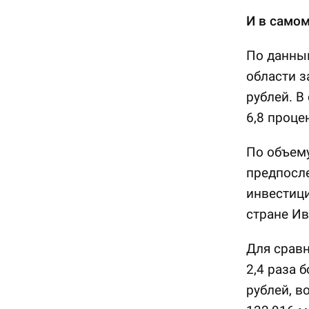
И в самом
По данным
области з
рублей. В
6,8 проце
По объему
предпосл
инвестици
стране Ив
Для сравн
2,4 раза 
рублей, в