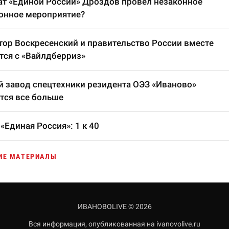
т «Единой России» Дроздов провел незаконное
онное мероприятие?
тор Воскресенский и правительство России вместе
тся с «Вайлдберриз»
 завод спецтехники резидента ОЭЗ «Иваново»
тся все больше
«Единая Россия»: 1 к 40
ИЕ МАТЕРИАЛЫ
ИВАНОВОLIVE © 2026
Вся информация, опубликованная на ivanovolive.ru