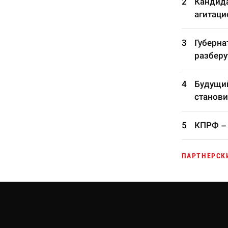
Кандида
агитаци
Губерна
разберу
Будущий
станови
КПРФ – 
ПАРТНЕРСК