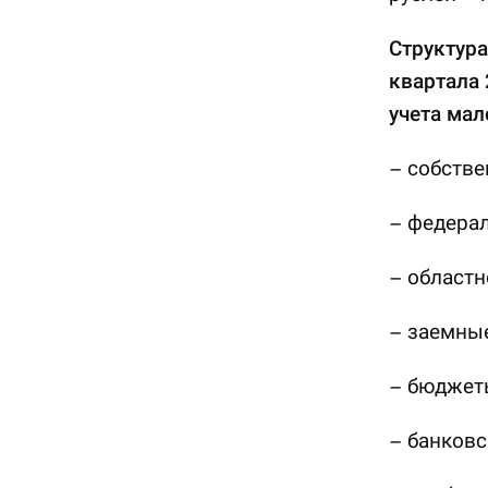
Структура
квартала 
учета мал
– собстве
– федерал
– областн
– заемные
– бюджеты
– банковс