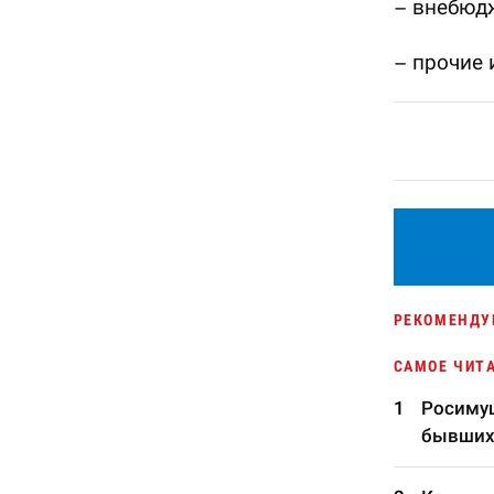
– внебюд
– прочие 
РЕКОМЕНДУ
САМОЕ ЧИТ
Росимущ
бывших