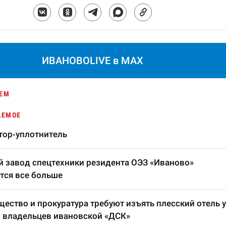
ИВАНОВОLIVE в MAX
ЕМ
АЕМОЕ
тор-уплотнитель
 завод спецтехники резидента ОЭЗ «Иваново»
тся все больше
ество и прокуратура требуют изъять плесский отель у
 владельцев ивановской «ДСК»