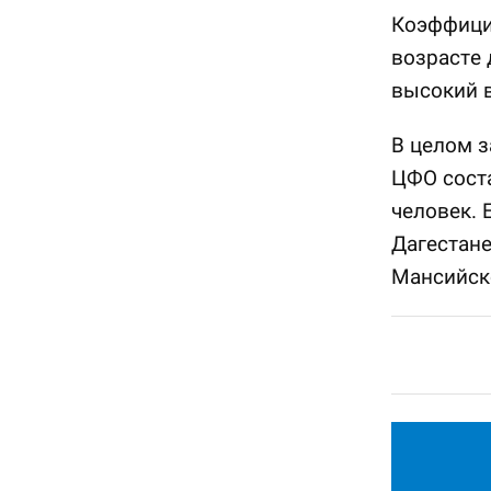
Коэффицие
возрасте 
высокий 
В целом з
ЦФО соста
человек. 
Дагестане
Мансийско