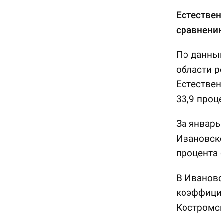
Естествен
сравнени
По данным
области р
Естествен
33,9 проц
За январь
Ивановско
процента 
В Ивановс
коэффицие
Костромск