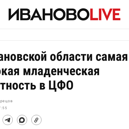
ановской области самая
кая младенческая
тность в ЦФО
рецов
7:55