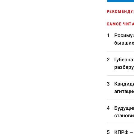
РЕКОМЕНДУ
САМОЕ ЧИТ
Росимущ
бывших
Губерна
разберу
Кандида
агитаци
Будущий
станови
КПРФ – 