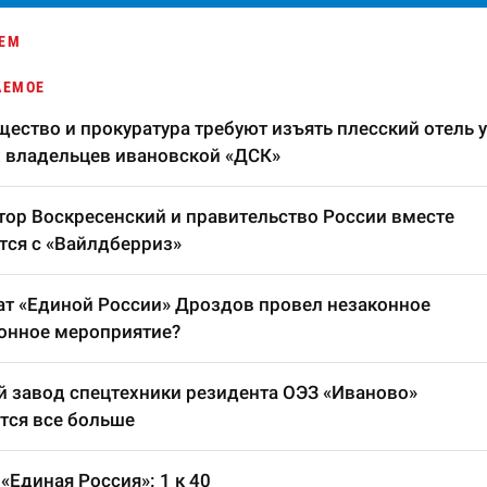
ЕМ
АЕМОЕ
ество и прокуратура требуют изъять плесский отель у
 владельцев ивановской «ДСК»
тор Воскресенский и правительство России вместе
тся с «Вайлдберриз»
т «Единой России» Дроздов провел незаконное
онное мероприятие?
 завод спецтехники резидента ОЭЗ «Иваново»
тся все больше
«Единая Россия»: 1 к 40