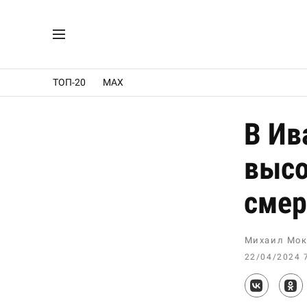
ТОП-20
MAX
В Ив
высо
смер
Михаил Мок
22/04/2024 