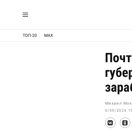
ТОП-20
MAX
Почт
губе
зара
Михаил Мок
6/05/2024 1