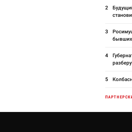
Будущий
станови
Росимущ
бывших
Губерна
разберу
Колбасн
ПАРТНЕРСК