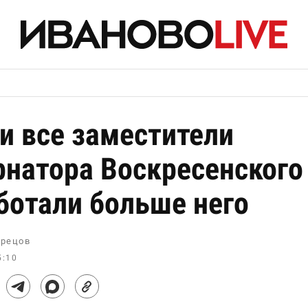
и все заместители
рнатора Воскресенского
ботали больше него
рецов
5:10