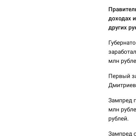
Правител
доходах и
других ру
Губернато
заработал
млн рубле
Первый з
Дмитриева
Зампред п
млн рубле
рублей.
Зампред о