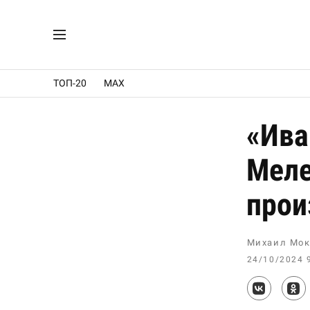
ТОП-20
MAX
«Ива
Меле
прои
Михаил Мок
24/10/2024 