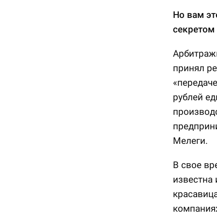
Но вам эт
секретом 
Арбитражн
принял ре
«передаче
рублей ед
производс
предприн
Мелеги.
В свое вр
известна 
красавица
компания