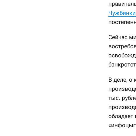
правител
Чужбинки
постепенн
Сейчас ми
востребов
освобожда
банкротст
В деле, о
производс
тыс. рубл
производс
обладает 
«инфоцыг