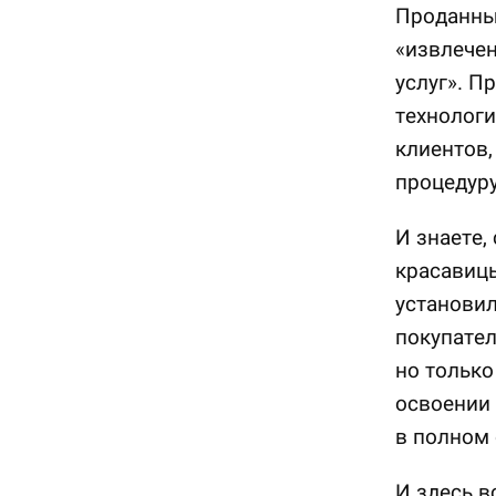
Проданны
«извлечен
услуг». П
технологи
клиентов,
процедуру
И знаете,
красавицы
установил
покупател
но только
освоении 
в полном 
И здесь в