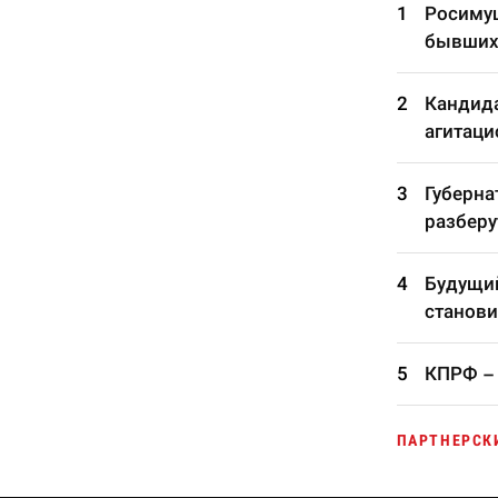
Росимущ
бывших
Кандида
агитаци
Губерна
разберу
Будущий
станови
КПРФ – 
ПАРТНЕРСК