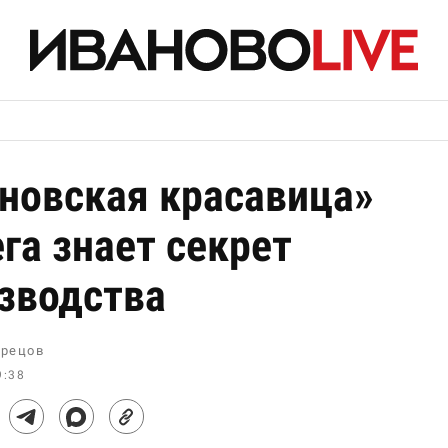
новская красавица»
га знает секрет
зводства
рецов
9:38