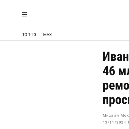
ТОП-20
MAX
Иван
46 м
ремо
прос
Михаил Мок
13/11/2024 