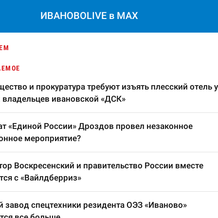
ИВАНОВОLIVE в MAX
ЕМ
АЕМОЕ
ество и прокуратура требуют изъять плесский отель у
 владельцев ивановской «ДСК»
т «Единой России» Дроздов провел незаконное
онное мероприятие?
тор Воскресенский и правительство России вместе
тся с «Вайлдберриз»
 завод спецтехники резидента ОЭЗ «Иваново»
тся все больше