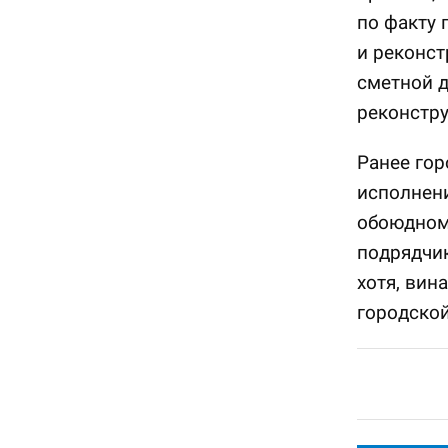
по факту 
и реконст
сметной д
реконстру
Ранее гор
исполнен
обоюдному
подрядчик
хотя, вин
городско