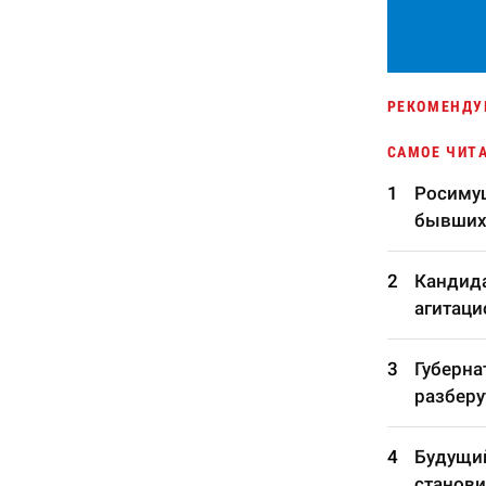
РЕКОМЕНДУ
САМОЕ ЧИТ
Росимущ
бывших
Кандида
агитаци
Губерна
разберу
Будущий
станови